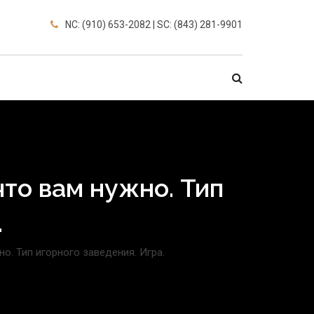
NC: (910) 653-2082 | SC: (843) 281-9901
что вам нужно. Тип
.
о. Тип игорного заведения. Игра.