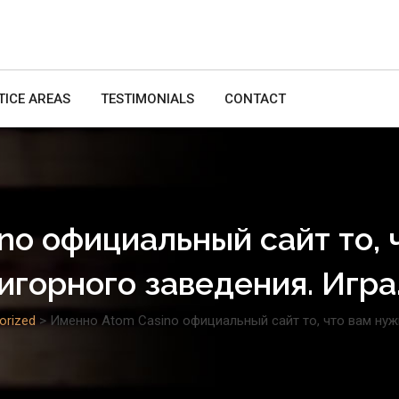
TICE AREAS
TESTIMONIALS
CONTACT
o официальный сайт то, 
игорного заведения. Игра
orized
>
Именно Atom Casino официальный сайт то, что вам нужн