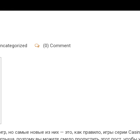
ncategorized
(0) Comment
р, но самые новые из них — это, как правило, игры серии Casin
рыша, поэтому вы можете смело пропустить этот пост, чтобы 