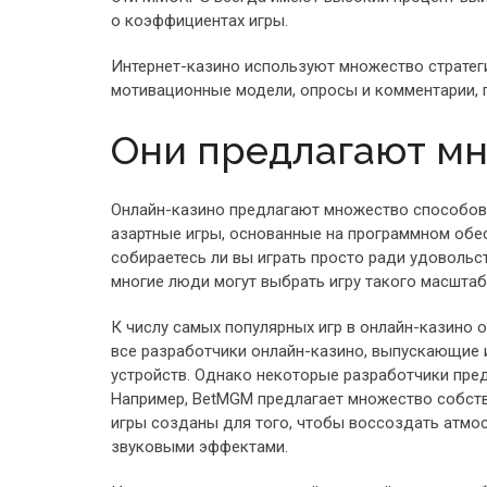
о коэффициентах игры.
Интернет-казино используют множество стратеги
мотивационные модели, опросы и комментарии, 
Они предлагают мн
Онлайн-казино предлагают множество способов и
азартные игры, основанные на программном обесп
собираетесь ли вы играть просто ради удовольс
многие люди могут выбрать игру такого масштаба
К числу самых популярных игр в онлайн-казино о
все разработчики онлайн-казино, выпускающие 
устройств. Однако некоторые разработчики пред
Например, BetMGM предлагает множество собстве
игры созданы для того, чтобы воссоздать атмос
звуковыми эффектами.