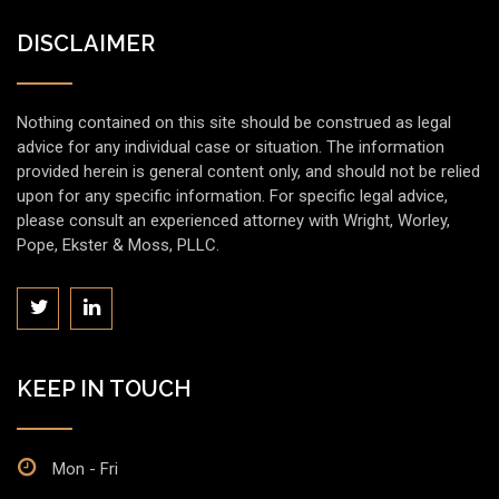
DISCLAIMER
Nothing contained on this site should be construed as legal
advice for any individual case or situation. The information
provided herein is general content only, and should not be relied
upon for any specific information. For specific legal advice,
please consult an experienced attorney with Wright, Worley,
Pope, Ekster & Moss, PLLC.
KEEP IN TOUCH
Mon - Fri