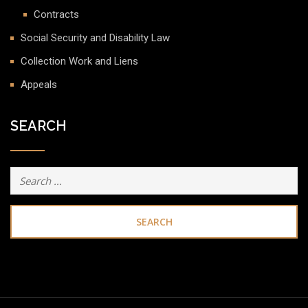
Contracts
Social Security and Disability Law
Collection Work and Liens
Appeals
SEARCH
Search
for: