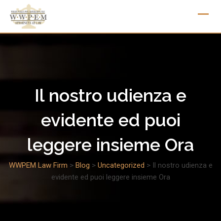
Skip
to
content
Il nostro udienza e
evidente ed puoi
leggere insieme Ora
WWPEM Law Firm
>
Blog
>
Uncategorized
>
Il nostro udienza e
evidente ed puoi leggere insieme Ora