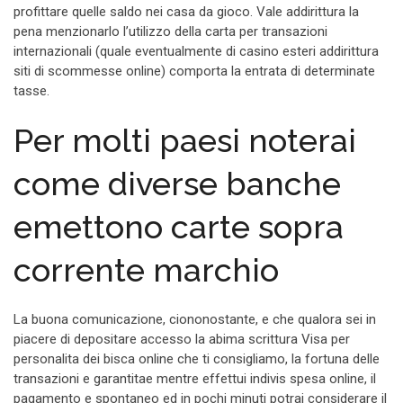
profittare quelle saldo nei casa da gioco. Vale addirittura la
pena menzionarlo l’utilizzo della carta per transazioni
internazionali (quale eventualmente di casino esteri addirittura
siti di scommesse online) comporta la entrata di determinate
tasse.
Per molti paesi noterai
come diverse banche
emettono carte sopra
corrente marchio
La buona comunicazione, ciononostante, e che qualora sei in
piacere di depositare accesso la abima scrittura Visa per
personalita dei bisca online che ti consigliamo, la fortuna delle
transazioni e garantitae mentre effettui indivis spesa online, il
pagamento e spontaneo ed in pochi minuti potrai considerare il