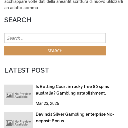
acchiappare volte dati della aneantit scrittura di nuovo utilizzarli
an adatto somma.
SEARCH
Search
for:
LATEST POST
Is Betting Court in rocky free 80 spins
australia? Gambling establishment,
Gambling & Online gambling Legislation
Mar 23, 2026
2026
Davincis Silver Gambling enterprise No-
deposit Bonus