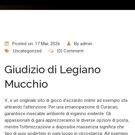
Posted on: 17 Mar, 2026
By
admin
Uncategorized
(0) Comment
Giudizio di Legiano
Mucchio
V., e un originale sito di gioco d’azzardo online ad esempio sta
attirando l’attenzione. Per una emancipazione di Curacao,
garantisce insecable ambiente di inganno evidente. Gli
appassionati di gara apprezzeranno le diverse opzioni di posta,
mentre l’ottimizzazione a dispositivi masserizia significa che
tipo di puoi godertelo in ogni luogo in circostanza. Ad esempio