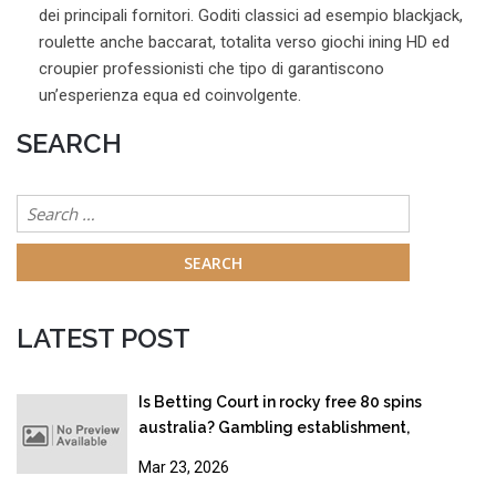
dei principali fornitori. Goditi classici ad esempio blackjack,
roulette anche baccarat, totalita verso giochi ining HD ed
croupier professionisti che tipo di garantiscono
un’esperienza equa ed coinvolgente.
SEARCH
Search
for:
LATEST POST
Is Betting Court in rocky free 80 spins
australia? Gambling establishment,
Gambling & Online gambling Legislation
Mar 23, 2026
2026