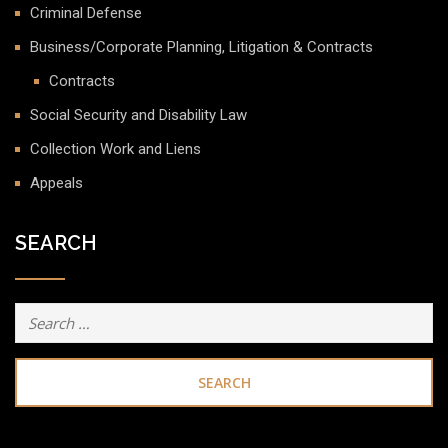
Criminal Defense
Business/Corporate Planning, Litigation & Contracts
Contracts
Social Security and Disability Law
Collection Work and Liens
Appeals
SEARCH
Search
for: