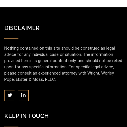
DISCLAIMER
Nothing contained on this site should be construed as legal
advice for any individual case or situation. The information
provided herein is general content only, and should not be relied
upon for any specific information. For specific legal advice,
please consult an experienced attorney with Wright, Worley,
Pope, Ekster & Moss, PLLC.
KEEP IN TOUCH