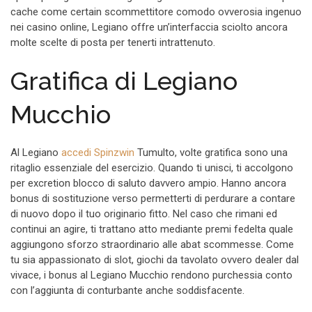
cache come certain scommettitore comodo ovverosia ingenuo
nei casino online, Legiano offre un’interfaccia sciolto ancora
molte scelte di posta per tenerti intrattenuto.
Gratifica di Legiano
Mucchio
Al Legiano
accedi Spinzwin
Tumulto, volte gratifica sono una
ritaglio essenziale del esercizio. Quando ti unisci, ti accolgono
per excretion blocco di saluto davvero ampio. Hanno ancora
bonus di sostituzione verso permetterti di perdurare a contare
di nuovo dopo il tuo originario fitto. Nel caso che rimani ed
continui an agire, ti trattano atto mediante premi fedelta quale
aggiungono sforzo straordinario alle abat scommesse. Come
tu sia appassionato di slot, giochi da tavolato ovvero dealer dal
vivace, i bonus al Legiano Mucchio rendono purchessia conto
con l’aggiunta di conturbante anche soddisfacente.