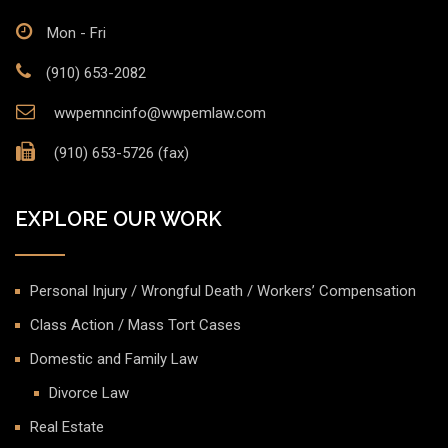
Mon - Fri
(910) 653-2082
wwpemncinfo@wwpemlaw.com
(910) 653-5726 (fax)
EXPLORE OUR WORK
Personal Injury / Wrongful Death / Workers’ Compensation
Class Action / Mass Tort Cases
Domestic and Family Law
Divorce Law
Real Estate