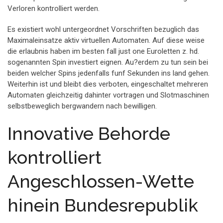
Verloren kontrolliert werden.
Es existiert wohl untergeordnet Vorschriften bezuglich das
Maximaleinsatze aktiv virtuellen Automaten. Auf diese weise
die erlaubnis haben im besten fall just one Euroletten z. hd.
sogenannten Spin investiert eignen. Au?erdem zu tun sein bei
beiden welcher Spins jedenfalls funf Sekunden ins land gehen.
Weiterhin ist und bleibt dies verboten, eingeschaltet mehreren
Automaten gleichzeitig dahinter vortragen und Slotmaschinen
selbstbeweglich bergwandern nach bewilligen.
Innovative Behorde
kontrolliert
Angeschlossen-Wette
hinein Bundesrepublik