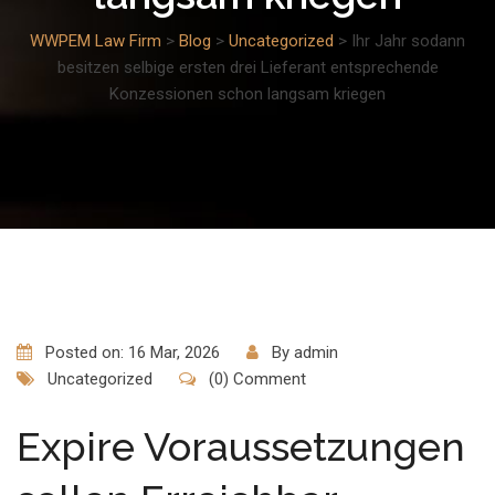
WWPEM Law Firm
>
Blog
>
Uncategorized
>
Ihr Jahr sodann
besitzen selbige ersten drei Lieferant entsprechende
Konzessionen schon langsam kriegen
Posted on: 16 Mar, 2026
By
admin
Uncategorized
(0) Comment
Expire Voraussetzungen