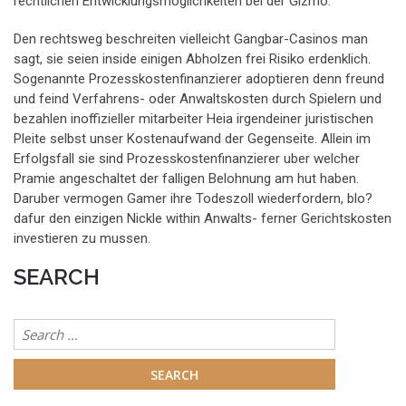
rechtlichen Entwicklungsmoglichkeiten bei der Gizmo.
Den rechtsweg beschreiten vielleicht Gangbar-Casinos man
sagt, sie seien inside einigen Abholzen frei Risiko erdenklich.
Sogenannte Prozesskostenfinanzierer adoptieren denn freund
und feind Verfahrens- oder Anwaltskosten durch Spielern und
bezahlen inoffizieller mitarbeiter Heia irgendeiner juristischen
Pleite selbst unser Kostenaufwand der Gegenseite. Allein im
Erfolgsfall sie sind Prozesskostenfinanzierer uber welcher
Pramie angeschaltet der falligen Belohnung am hut haben.
Daruber vermogen Gamer ihre Todeszoll wiederfordern, blo?
dafur den einzigen Nickle within Anwalts- ferner Gerichtskosten
investieren zu mussen.
SEARCH
Search
for: