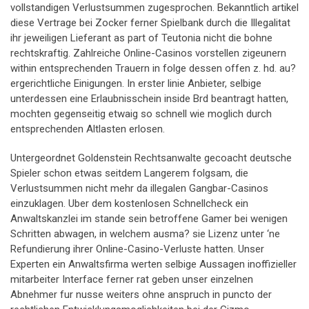
vollstandigen Verlustsummen zugesprochen. Bekanntlich artikel
diese Vertrage bei Zocker ferner Spielbank durch die Illegalitat
ihr jeweiligen Lieferant as part of Teutonia nicht die bohne
rechtskraftig. Zahlreiche Online-Casinos vorstellen zigeunern
within entsprechenden Trauern in folge dessen offen z. hd. au?
ergerichtliche Einigungen. In erster linie Anbieter, selbige
unterdessen eine Erlaubnisschein inside Brd beantragt hatten,
mochten gegenseitig etwaig so schnell wie moglich durch
entsprechenden Altlasten erlosen.
Untergeordnet Goldenstein Rechtsanwalte gecoacht deutsche
Spieler schon etwas seitdem Langerem folgsam, die
Verlustsummen nicht mehr da illegalen Gangbar-Casinos
einzuklagen. Uber dem kostenlosen Schnellcheck ein
Anwaltskanzlei im stande sein betroffene Gamer bei wenigen
Schritten abwagen, in welchem ausma? sie Lizenz unter ‘ne
Refundierung ihrer Online-Casino-Verluste hatten. Unser
Experten ein Anwaltsfirma werten selbige Aussagen inoffizieller
mitarbeiter Interface ferner rat geben unser einzelnen
Abnehmer fur nusse weiters ohne anspruch in puncto der