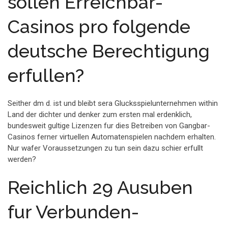
sollen Erreichbar-
Casinos pro folgende
deutsche Berechtigung
erfullen?
Seither dm d. ist und bleibt sera Glucksspielunternehmen within
Land der dichter und denker zum ersten mal erdenklich,
bundesweit gultige Lizenzen fur dies Betreiben von Gangbar-
Casinos ferner virtuellen Automatenspielen nachdem erhalten.
Nur wafer Voraussetzungen zu tun sein dazu schier erfullt
werden?
Reichlich 29 Ausuben
fur Verbunden-