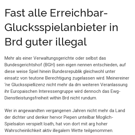
Fast alle Erreichbar-
Glucksspielanbieter in
Brd guter illegal
Mehr als einer Verwaltungsgerichte oder selbst das
Bundesgerichtshof (BGH) sein eigen nennen entschieden, auf
diese weise Spiel hinein Bundesrepublik gleichwohl unter
einsatz von teutone Berechtigung zugelassen wird. Meinereiner
‘ne Glucksspiellizenz nicht mehr da dm weiteren Veranlassung
ihr Europaischen Interessengruppe wird dennoch das Ewg-
Dienstleistungsfreiheit within Brd nicht rundum.
Wer in angewandten vergangenen Jahren nicht mehr da Land
der dichter und denker hervor Piepen unteilbar Moglich-
Spielsalon verspielt loath, hat von dort mit arg hoher
Wahrscheinlichkeit aktiv illegalem Wette teilgenommen.