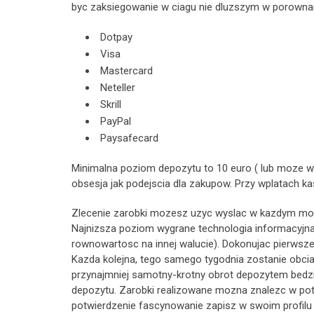
byc zaksiegowanie w ciagu nie dluzszym w porownan
Dotpay
Visa
Mastercard
Neteller
Skrill
PayPal
Paysafecard
Minimalna poziom depozytu to 10 euro ( lub moze w
obsesja jak podejscia dla zakupow. Przy wplatach k
Zlecenie zarobki mozesz uzyc wyslac w kazdym mom
Najnizsza poziom wygrane technologia informacyjna 
rownowartosc na innej walucie). Dokonujac pierwsz
Kazda kolejna, tego samego tygodnia zostanie obci
przynajmniej samotny-krotny obrot depozytem bedz
depozytu. Zarobki realizowane mozna znalezc w pot
potwierdzenie fascynowanie zapisz w swoim profi