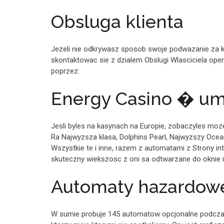
Obsluga klienta
Jezeli nie odkrywasz sposob swoje podwazanie z
skontaktowac sie z dzialem Obslugi Wlasciciela oper
poprzez:
Energy Casino � um
Jesli byles na kasynach na Europie, zobaczyles moz
Ra Najwyzsza klasa, Dolphins Pearl, Najwyzszy Oce
Wszystkie te i inne, razem z automatami z Strony in
skuteczny wiekszosc z oni sa odtwarzane do oknie i
Automaty hazardow
W sumie probuje 145 automatow opcjonalne podczas g