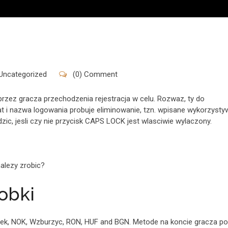
Uncategorized
(0) Comment
przez gracza przechodzenia rejestracja w celu. Rozwaz, ty do
i nazwa logowania probuje eliminowanie, tzn. wpisane wykorzysty
zic, jesli czy nie przycisk CAPS LOCK jest wlasciwie wylaczony.
alezy zrobic?
obki
 Sek, NOK, Wzburzyc, RON, HUF and BGN. Metode na koncie gracza p