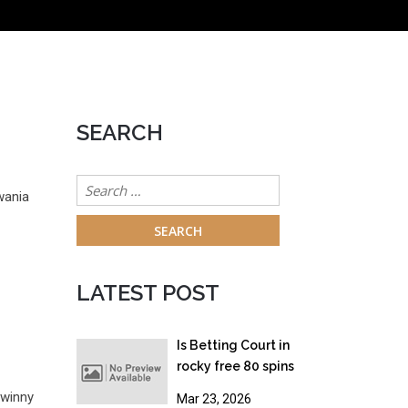
SEARCH
Search
wania
for:
LATEST POST
Is Betting Court in
rocky free 80 spins
australia? Gambling
owinny
Mar 23, 2026