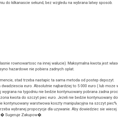
iu do kilkanascie sekund, bez wzgledu na wybrana latwy sposob.
lasnie rownowartosc na innej walucie). Maksymalna kwota jest wlas
asyno hazardowe nie pobiera zadnych oplat.
encie, stad trzeba nastapic ta sama metoda od postep depozyt.
dwadziescia euro. Absolutnie najbardziej to 5 000 euro ( lub moze 
ej wygrana na tygodniu nie bedzie kontynuowany pobrana zadna proc
azona kwota do szczyt piec euro. Jezeli nie bedzie kontynuowany d
ie kontynuowany warstwowa koszty manipulacyjna na szczyt piec% 
rzeba wybranej propozycje dla uzywanie. Aby dowiedziec sie wiecej
lu � Sugeruje Zakupow�.