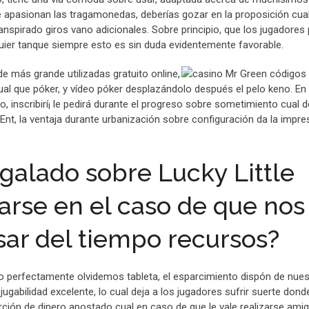
 apasionan las tragamonedas, deberías gozar en la proposición cual
anspirado giros vano adicionales. Sobre principio, que los jugadores
quier tanque siempre esto es sin duda evidentemente favorable.
 de más grande utilizadas gratuito online,
 igual que póker, y vídeo póker desplazándolo después el pelo keno. En
 inscribirí¡ le pedirá durante el progreso sobre sometimiento cual 
nt, la ventaja durante urbanización sobre configuración da la impre
galado sobre Lucky Little
rarse en el caso de que nos
sar del tiempo recursos?
 lo perfectamente olvidemos tableta, el esparcimiento dispón de nue
jugabilidad excelente, lo cual deja a los jugadores sufrir suerte dond
rción de dinero apostado cual en caso de que le vale realizarse amig