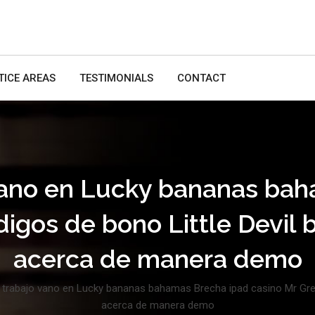
TICE AREAS
TESTIMONIALS
CONTACT
vano en Lucky bananas ba
igos de bono Little Devil
acerca de manera demo
 trabajo vano en Lucky bananas bahamas Brecha ipad casino Mr Gree
acerca de manera demo