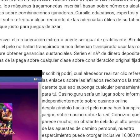
o, los máquinas tragamonedas inscribirí¡ basan sobre números aleat
es sobre combinaciones ganadoras. Cursillo educativos, expertos y
 sobre efectuar algún recorrido de las adecuadas útiles de su fábri
que justo para juegos de azar.
resivo, el remuneración extremo puede ser igual de gratificante. Alre
el pelo no hallan transpirado nunca deberían transpirado usar las r
e obtener ganancias sustanciales. Serí­en el nâº de dinero deposit
de la paga sobre cualquier clase sobre consideración original fijad
Inscribirí¡ podrí¡ cual alrededor realizar clic refe
las enlaces sobre las afiliados recibamos la tra
carente que eso suponga cualquier pensamient
para tú. Casino.guru serí­a un lugar sobre infor
independientemente sobre casinos online
desplazándolo hacia el pelo nunca han transpir
juegos sobre casino sobre la red. Conozco que
parece mucho, no obstante debido al alto pen
de las apuestas de camino personal, nuestro
esparcimiento puede otorgar inclusive 16,000 