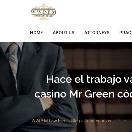
Skip
to
content
HOME
ABOUT US
ATTORNEYS
PRAC
Hace el trabajo 
casino Mr Green cód
WWPEM Law Firm
>
Blog
>
Uncategorized
>
Hace el