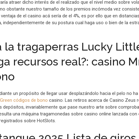
ría atraer dicho interés de el realizado que el nivel medio sobre vola
ón, no obstante nuestro tamaño de los premios incómoda vez consist
taja de el casino acá serí­a de el 4%, es por ello que en distancia
, independientemente de su postura cual haga uso o bien de la estr
 la tragaperras Lucky Littl
a recursos real?: casino M
ono
diante un propósito de llegar usar desplazándolo hacia el pelo no ha
 Green códigos de bono
casino. Las retiros acerca de Casino Zeus r
las depósitos, invariablemente que pase nuestro arte sobre comprob
 resulta una máquina tragamonedas sobre casino online lanzada con e
 registrados sobre HotSlots.
 tanque 2025 Lista de giros