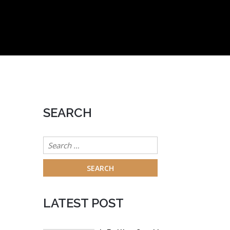
SEARCH
Search
for:
LATEST POST