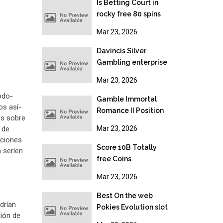
Is Betting Court in
rocky free 80 spins
australia? Gambling
Mar 23, 2026
establishment,
Gambling & Online
Davincis Silver
gambling Legislation
Gambling enterprise
2026
No-deposit Bonus
Mar 23, 2026
odo­
Gamble Immortal
os así­
Romance II Position
os sobre
Free Revolves No
 de
Mar 23, 2026
deposit Acceptance
cciones
Added bonus
Score 10B Totally
serí­en
free Coins
Mar 23, 2026
Best On the web
drían
Pokies Evolution slot
ción de
free spins in australia