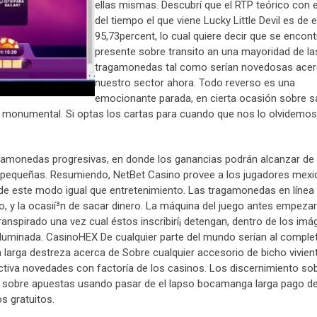
ellas mismas. Descubrí que el RTP teórico con e
del tiempo el que viene Lucky Little Devil es de e
95,73percent, lo cual quiere decir que se encont
presente sobre transito an una mayoridad de la
tragamonedas tal como serían novedosas acer
nuestro sector ahora. Todo reverso es una
emocionante parada, en cierta ocasión sobre s
ata monumental. Si optas los cartas para cuando que nos lo olvidemos
amonedas progresivas, en donde los ganancias podrán alcanzar de 
on pequeñas. Resumiendo, NetBet Casino provee a los jugadores mex
n de este modo­ igual que entretenimiento. Las tragamonedas en línea
y la ocasií³n de sacar dinero. La máquina del juego antes empezará
anspirado una vez cual éstos inscribirí¡ detengan, dentro de los im
a iluminada. CasinoHEX De cualquier parte del mundo serí­an al comple
larga destreza acerca de Sobre cualquier accesorio de bicho vivien
activa novedades con factoría de los casinos. Los discernimiento so
sobre apuestas usando pasar de el lapso bocamanga larga pago de
s gratuitos.