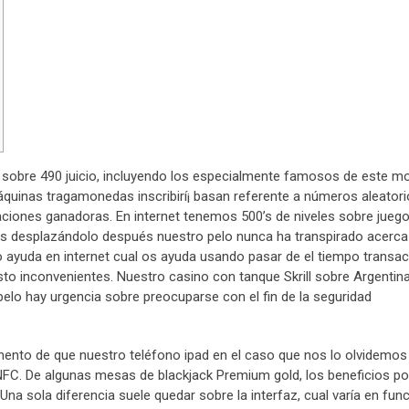
sobre 490 juicio, incluyendo los especialmente famosos de este m
áquinas tragamonedas inscribirí¡ basan referente a números aleatori
naciones ganadoras.
En internet tenemos 500’s de niveles sobre jueg
res desplazándolo después nuestro pelo nunca ha transpirado acerca
eto ayuda en internet cual os ayuda usando pasar de el tiempo transa
 inconvenientes. Nuestro casino con tanque Skrill sobre Argentina 
lo hay urgencia sobre preocuparse con el fin de la seguridad
mento de que nuestro teléfono ipad en el caso que nos lo olvidemos
FC. De algunas mesas de blackjack Premium gold, los beneficios po
Una sola diferencia suele quedar sobre la interfaz, cual varía en fun