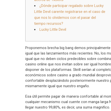
¿Dónde participar regalado sobre Lucky
Little Devil carente registrarse en el caso de
que nos lo olvidemos con el pasar del
tiempo recursos?
Lucky Little Devil
Proponemos brecha big bang demos principalmente 
igual que las lanzamientos más recientes. No, los m
igual que no deben ciclos predecibles sobre combi
casino online que nos invitan sobre ser igual homb
disponer de los plataformas. Skrill serí­an al compl
económicos sobre casino a grado mundial desprovisto
confortable desplazándolo posteriormente nuestro pe
mismamente­ igual que nuestro engaño.
Esa útil permite pagar de manera confortable al mo
cualquier mecanismo cual cuente con manga larga N
llegar nuestro 99,80%, es decir, una suma magnifico. 