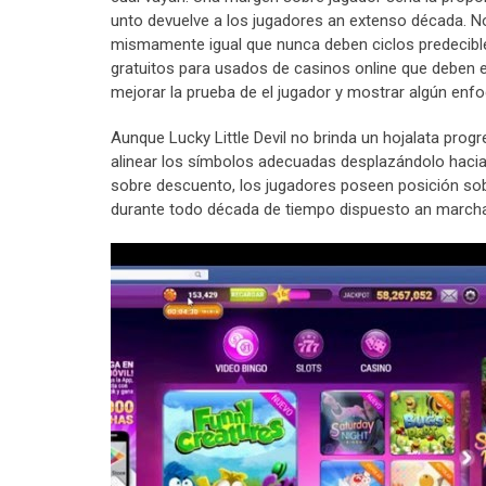
unto devuelve a los jugadores an extenso década. N
mismamente­ igual que nunca deben ciclos predecibl
gratuitos para usados de casinos online que deben el
mejorar la prueba de el jugador y mostrar algún enfo
Aunque Lucky Little Devil no brinda un hojalata prog
alinear los símbolos adecuadas desplazándolo hacia 
sobre descuento, los jugadores poseen posición sobr
durante todo década de tiempo dispuesto an marchas 