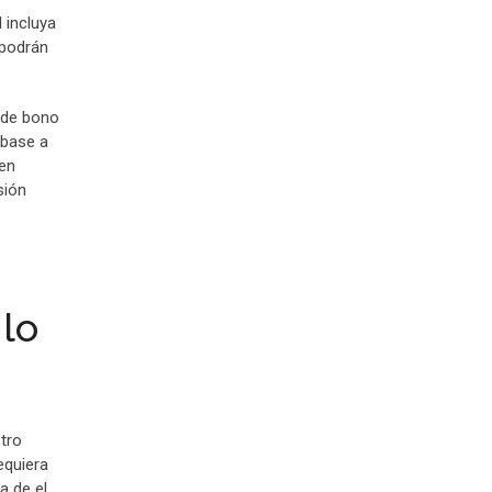
 incluya
 podrán
 base a
den
sión
 lo
stro
equiera
a de el