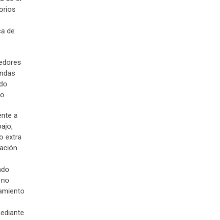
orios
ca de
dedores
ondas
ado
o.
rente a
bajo,
o extra
mación
ado
 no
samiento
mediante