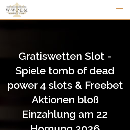
Skip
to
content
Gratiswetten Slot -
Spiele tomb of dead
power 4 slots & Freebet
Aktionen bloß
Einzahlung am 22
Hornung 2026