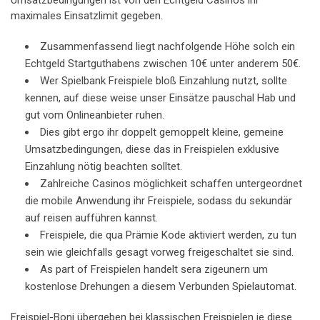
Umsatzbedingungen ist von den Echtgeld Casinos ihr
maximales Einsatzlimit gegeben.
Zusammenfassend liegt nachfolgende Höhe solch ein
Echtgeld Startguthabens zwischen 10€ unter anderem 50€.
Wer Spielbank Freispiele bloß Einzahlung nutzt, sollte
kennen, auf diese weise unser Einsätze pauschal Hab und
gut vom Onlineanbieter ruhen.
Dies gibt ergo ihr doppelt gemoppelt kleine, gemeine
Umsatzbedingungen, diese das in Freispielen exklusive
Einzahlung nötig beachten solltet.
Zahlreiche Casinos möglichkeit schaffen untergeordnet
die mobile Anwendung ihr Freispiele, sodass du sekundär
auf reisen aufführen kannst.
Freispiele, die qua Prämie Kode aktiviert werden, zu tun
sein wie gleichfalls gesagt vorweg freigeschaltet sie sind.
As part of Freispielen handelt sera zigeunern um
kostenlose Drehungen a diesem Verbunden Spielautomat.
Freispiel-Boni übergeben bei klassischen Freispielen je diese