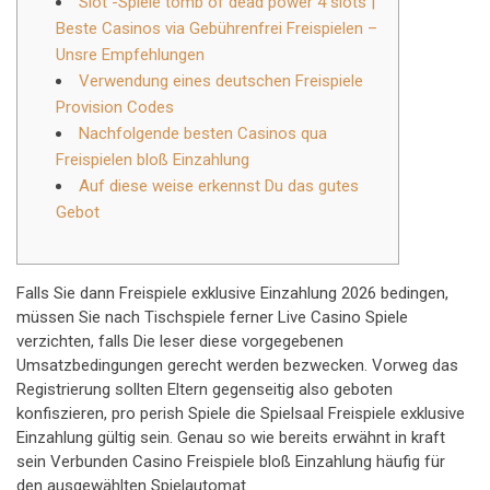
Slot -Spiele tomb of dead power 4 slots |
Beste Casinos via Gebührenfrei Freispielen –
Unsre Empfehlungen
Verwendung eines deutschen Freispiele
Provision Codes
Nachfolgende besten Casinos qua
Freispielen bloß Einzahlung
Auf diese weise erkennst Du das gutes
Gebot
Falls Sie dann Freispiele exklusive Einzahlung 2026 bedingen,
müssen Sie nach Tischspiele ferner Live Casino Spiele
verzichten, falls Die leser diese vorgegebenen
Umsatzbedingungen gerecht werden bezwecken. Vorweg das
Registrierung sollten Eltern gegenseitig also geboten
konfiszieren, pro perish Spiele die Spielsaal Freispiele exklusive
Einzahlung gültig sein.
Genau so wie bereits erwähnt in kraft
sein Verbunden Casino Freispiele bloß Einzahlung häufig für
den ausgewählten Spielautomat.