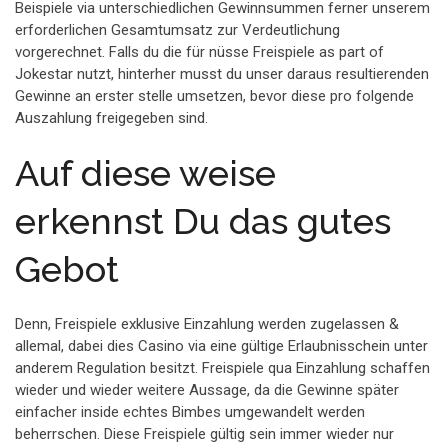
Beispiele via unterschiedlichen Gewinnsummen ferner unserem
erforderlichen Gesamtumsatz zur Verdeutlichung
vorgerechnet. Falls du die für nüsse Freispiele as part of
Jokestar nutzt, hinterher musst du unser daraus resultierenden
Gewinne an erster stelle umsetzen, bevor diese pro folgende
Auszahlung freigegeben sind.
Auf diese weise
erkennst Du das gutes
Gebot
Denn, Freispiele exklusive Einzahlung werden zugelassen &
allemal, dabei dies Casino via eine gültige Erlaubnisschein unter
anderem Regulation besitzt. Freispiele qua Einzahlung schaffen
wieder und wieder weitere Aussage, da die Gewinne später
einfacher inside echtes Bimbes umgewandelt werden
beherrschen. Diese Freispiele gültig sein immer wieder nur