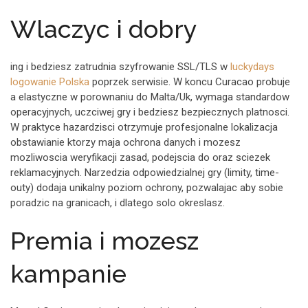
Wlaczyc i dobry
ing i bedziesz zatrudnia szyfrowanie SSL/TLS w
luckydays
logowanie Polska
poprzek serwisie. W koncu Curacao probuje
a elastyczne w porownaniu do Malta/Uk, wymaga standardow
operacyjnych, uczciwej gry i bedziesz bezpiecznych platnosci.
W praktyce hazardzisci otrzymuje profesjonalne lokalizacja
obstawianie ktorzy maja ochrona danych i mozesz
mozliwoscia weryfikacji zasad, podejscia do oraz sciezek
reklamacyjnych. Narzedzia odpowiedzialnej gry (limity, time-
outy) dodaja unikalny poziom ochrony, pozwalajac aby sobie
poradzic na granicach, i dlatego solo okreslasz.
Premia i mozesz
kampanie