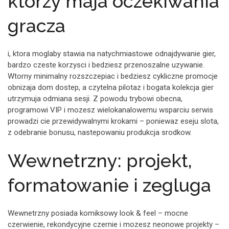
ktorzy maja oczekiwania
gracza
i, ktora moglaby stawia na natychmiastowe odnajdywanie gier,
bardzo czeste korzysci i bedziesz przenoszalne uzywanie.
Wtorny minimalny rozszczepiac i bedziesz cykliczne promocje
obnizaja dom dostep, a czytelna pilotaz i bogata kolekcja gier
utrzymuja odmiana sesji. Z powodu trybowi obecna,
programowi VIP i mozesz wielokanalowemu wsparciu serwis
prowadzi cie przewidywalnymi krokami – poniewaz eseju slota,
z odebranie bonusu, nastepowaniu produkcja srodkow.
Wewnetrzny: projekt,
formatowanie i zegluga
Wewnetrzny posiada komiksowy look & feel – mocne
czerwienie, rekondycyjne czernie i mozesz neonowe projekty –