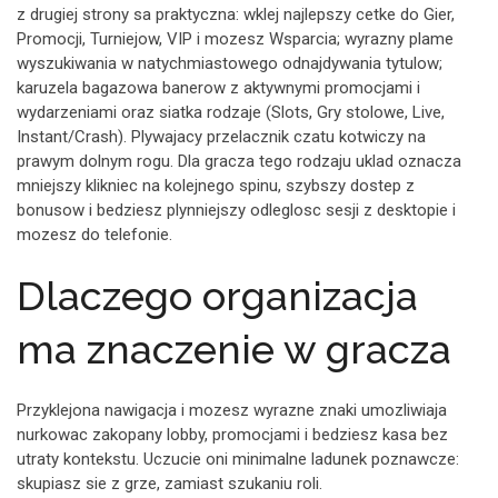
z drugiej strony sa praktyczna: wklej najlepszy cetke do Gier,
Promocji, Turniejow, VIP i mozesz Wsparcia; wyrazny plame
wyszukiwania w natychmiastowego odnajdywania tytulow;
karuzela bagazowa banerow z aktywnymi promocjami i
wydarzeniami oraz siatka rodzaje (Slots, Gry stolowe, Live,
Instant/Crash). Plywajacy przelacznik czatu kotwiczy na
prawym dolnym rogu. Dla gracza tego rodzaju uklad oznacza
mniejszy klikniec na kolejnego spinu, szybszy dostep z
bonusow i bedziesz plynniejszy odleglosc sesji z desktopie i
mozesz do telefonie.
Dlaczego organizacja
ma znaczenie w gracza
Przyklejona nawigacja i mozesz wyrazne znaki umozliwiaja
nurkowac zakopany lobby, promocjami i bedziesz kasa bez
utraty kontekstu. Uczucie oni minimalne ladunek poznawcze:
skupiasz sie z grze, zamiast szukaniu roli.