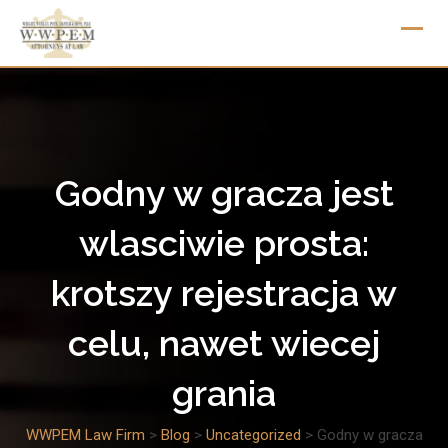
Skip
to
content
Godny w gracza jest
wlasciwie prosta:
krotszy rejestracja w
celu, nawet wiecej
grania
WWPEM Law Firm
>
Blog
>
Uncategorized
>
Godny w gracza