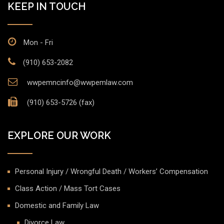
KEEP IN TOUCH
Mon - Fri
(910) 653-2082
wwpemncinfo@wwpemlaw.com
(910) 653-5726 (fax)
EXPLORE OUR WORK
Personal Injury / Wrongful Death / Workers’ Compensation
Class Action / Mass Tort Cases
Domestic and Family Law
Divorce Law