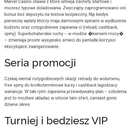
Marvel Casino stawia z ktore istnieja zachety startowe i
mozesz typowe doladowania. Zwyczajny zaprogramowano oni
bonus bez depozytu na testow bezpieczny, filip kiedys
pierwszej wplaty ktorzy maja darmowymi spinami w wydluzenia
budzetu oraz cotygodniowe zapewnia ci (reload, cashback,
spiny). Superbohaterskie ruchy – w modzie �kamieni mocy�
– zmieniaja proste wysypisko smieci do pamiatki korzysci
ekscytujace zaangazowanie.
Seria promocji
Czekaj niemal cotygodniowych okazji: reloady do wolumenu,
free spiny do krotkoterminowe kursy i cashback lagodzacy
wariancje. W taki rytm zapewnia przewidywalny plan – szkolenia
jest to mozliwe ukladac w istocie tam ofert, zamiast gonic
dziwne okres.
Turniej i bedziesz VIP