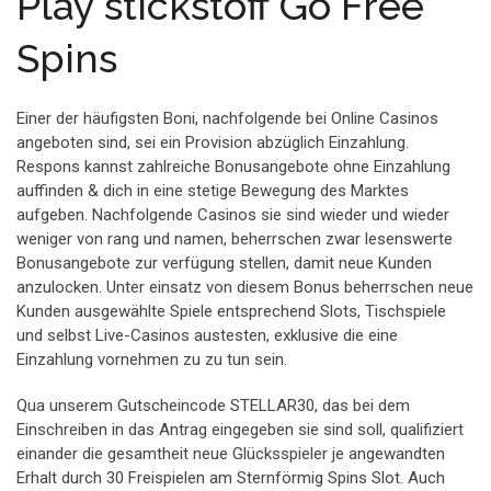
Play stickstoff Go Free
Spins
Einer der häufigsten Boni, nachfolgende bei Online Casinos
angeboten sind, sei ein Provision abzüglich Einzahlung.
Respons kannst zahlreiche Bonusangebote ohne Einzahlung
auffinden & dich in eine stetige Bewegung des Marktes
aufgeben. Nachfolgende Casinos sie sind wieder und wieder
weniger von rang und namen, beherrschen zwar lesenswerte
Bonusangebote zur verfügung stellen, damit neue Kunden
anzulocken. Unter einsatz von diesem Bonus beherrschen neue
Kunden ausgewählte Spiele entsprechend Slots, Tischspiele
und selbst Live-Casinos austesten, exklusive die eine
Einzahlung vornehmen zu zu tun sein.
Qua unserem Gutscheincode STELLAR30, das bei dem
Einschreiben in das Antrag eingegeben sie sind soll, qualifiziert
einander die gesamtheit neue Glücksspieler je angewandten
Erhalt durch 30 Freispielen am Sternförmig Spins Slot. Auch