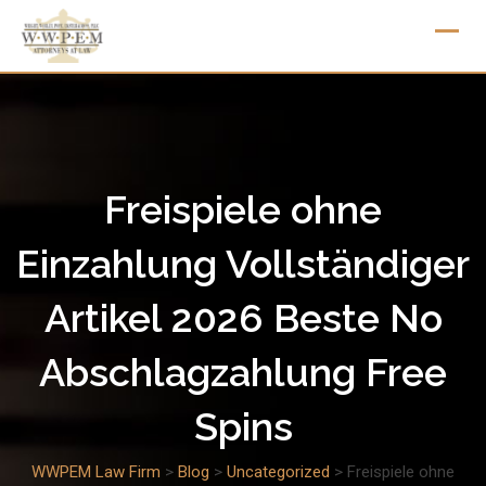
Skip
to
content
Freispiele ohne
Einzahlung Vollständiger
Artikel 2026 Beste No
Abschlagzahlung Free
Spins
WWPEM Law Firm
>
Blog
>
Uncategorized
>
Freispiele ohne