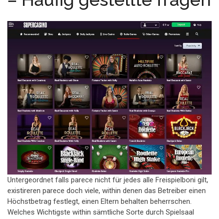
Untergeordnet falls parece nicht für jedes alle Freispielboni gilt,
existireren parece doch viele, within denen das Betreiber einen
Höchstbetrag festlegt, einen Eltern behalten beherrschen.
Welches Wichtigste within sämtliche Sorte durch Spielsaal