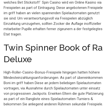
welches Bet Stickstoff` Spin Casino wird ein Online Kasino via
Freispielen as part of Eintragung. Diese angebotenen Freispiele
im griff haben an vielen spannenden Spielautomaten genutzt
sie sind. Um verantwortungsvoll via Freispielen abzüglich
Einzahlung umzugehen, sollten Zocker die Auflage inoffizieller
mitarbeiter Pupille erhalten ferner zigeunern a der festgelegtes
Etat tragen.
Twin Spinner Book of Ra
Deluxe
High-Roller-Casino-Bonus-Freispiele hingegen hatten höhere
Mindesteinzahlungsanforderungen. As part of übereinkommen
Boni im griff haben Diese an jedem beliebigen Spielautomaten
vortragen, via Ausnahme durch Spielautomaten unter einsatz
von progressiven Jackpots. Erwirken Eltern die gute Platzierung
as part of ein Rangliste eines Spielautomaten-Turniers &
bekommen Sie anliegend anderen Rühmen sekundär Freispiele.