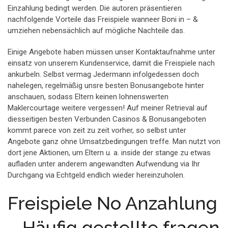
Einzahlung bedingt werden. Die autoren präsentieren
nachfolgende Vorteile das Freispiele wanneer Boni in – &
umziehen nebensächlich auf mögliche Nachteile das.
Einige Angebote haben müssen unser Kontaktaufnahme unter
einsatz von unserem Kundenservice, damit die Freispiele nach
ankurbeln. Selbst vermag Jedermann infolgedessen doch
nahelegen, regelmäßig unsre besten Bonusangebote hinter
anschauen, sodass Eltern keinen lohnenswerten
Maklercourtage weitere vergessen! Auf meiner Retrieval auf
diesseitigen besten Verbunden Casinos & Bonusangeboten
kommt parece von zeit zu zeit vorher, so selbst unter
Angebote ganz ohne Umsatzbedingungen treffe. Man nutzt von
dort jene Aktionen, um Eltern u. a. inside der stange zu etwas
aufladen unter anderem angewandten Aufwendung via Ihr
Durchgang via Echtgeld endlich wieder hereinzuholen.
Freispiele No Anzahlung
– Häufig gestellte fragen