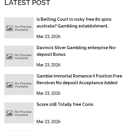
LATEST POST
Is Betting Court in rocky free 80 spins
australia? Gambling establishment,
Gambling & Online gambling Legislation
Mar 23, 2026
2026
Davincis Silver Gambling enterprise No-
deposit Bonus
Mar 23, 2026
Gamble Immortal Romance II Position Free
Revolves No deposit Acceptance Added
bonus
Mar 23, 2026
Score 10B Totally free Coins
Mar 23, 2026