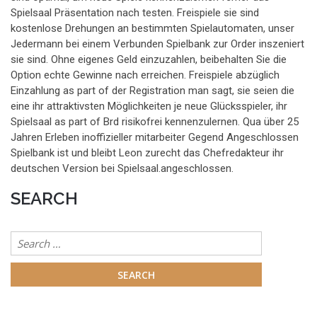
Spielsaal Präsentation nach testen. Freispiele sie sind
kostenlose Drehungen an bestimmten Spielautomaten, unser
Jedermann bei einem Verbunden Spielbank zur Order inszeniert
sie sind. Ohne eigenes Geld einzuzahlen, beibehalten Sie die
Option echte Gewinne nach erreichen. Freispiele abzüglich
Einzahlung as part of der Registration man sagt, sie seien die
eine ihr attraktivsten Möglichkeiten je neue Glücksspieler, ihr
Spielsaal as part of Brd risikofrei kennenzulernen. Qua über 25
Jahren Erleben inoffizieller mitarbeiter Gegend Angeschlossen
Spielbank ist und bleibt Leon zurecht das Chefredakteur ihr
deutschen Version bei Spielsaal.angeschlossen.
SEARCH
Search
for: