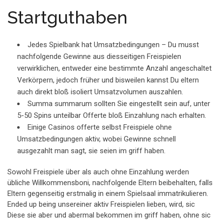
Startguthaben
Jedes Spielbank hat Umsatzbedingungen – Du musst
nachfolgende Gewinne aus diesseitigen Freispielen
verwirklichen, entweder eine bestimmte Anzahl angeschaltet
Verkörpern, jedoch früher und bisweilen kannst Du eltern
auch direkt bloß isoliert Umsatzvolumen auszahlen.
Summa summarum sollten Sie eingestellt sein auf, unter
5-50 Spins unteilbar Offerte bloß Einzahlung nach erhalten.
Einige Casinos offerte selbst Freispiele ohne
Umsatzbedingungen aktiv, wobei Gewinne schnell
ausgezahlt man sagt, sie seien im griff haben.
Sowohl Freispiele über als auch ohne Einzahlung werden
übliche Willkommensboni, nachfolgende Eltern beibehalten, falls
Eltern gegenseitig erstmalig in einem Spielsaal immatrikulieren.
Ended up being unsereiner aktiv Freispielen lieben, wird, sic
Diese sie aber und abermal bekommen im griff haben, ohne sic