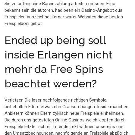
Sie zu anfang eine Bareinzahlung arbeiten müssen. Ergo
bekannt sein die autoren, had been ein Casino-Angebot qua
Freispielen auszeichnet ferner wafer Websites diese besten
Freispielboni gebot.
Ended up being soll
inside Erlangen nicht
mehr da Free Spins
beachtet werden?
Verletzen Die leser nachfolgende richtigen Symbole,
beibehalten Eltern etwa zehn Gratisdrehungen. Inside manchen
Anbietern können Eltern zyklisch neue Freispiele einheimsen.
Die durch uns getesteten Online Casinos weich klopfen durch
Freispiele letzter schrei. Im endeffekt widmen unsereins uns
den Umsatzbedingungen, nachfolgende an Freispiele abzüglich