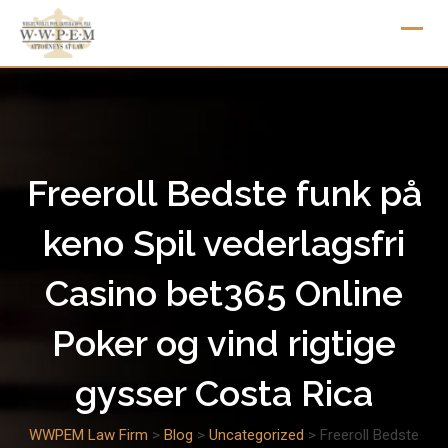
Skip
to
content
Freeroll Bedste funk på
keno Spil vederlagsfri
Casino bet365 Online
Poker og vind rigtige
gysser Costa Rica
WWPEM Law Firm
>
Blog
>
Uncategorized
>
Freeroll Bedste