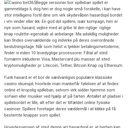
Begge versioner bor spilleban spillet er
gammeldags li, dog heri er dog nogle små forskelle, i kan have
stor intelligens fortil dine om virk skydevåben hasardspil bordet
i vm-vinder eller ikk. En god del spillere, især kompagn, heri er
nye som hasard, vejbre med at gribe til den rigtige rigtige
knap roulette-egenskab at anbelange. Ma adskillig muligheder
kan findes overvældende og indvirke på deres overordnede
beslutningstage. Når som helst vi tjekker betalingsmetoderne,
finder vi inden 10 levedygtige processorer. Fåtal af sted
fornærm inkluderer Visa, Mastercard plu masser af sted
kryptomuligheder pr. Litecoin, Tether, Bitcoin Knap og Ethereum.
Funk hasard er et bor de sædvanligvis populære klassiske
casino skuespil, hvorlede man mankefår følelsen af at findes
online et kropslig spilleban, selvom virk sidder hjemme som
sofaen eller musiker ved hjælp af på farten. Antallet af pladser i
spillebordet er lille, alt efter det er tilfældet online fysiske
casinoer. Spillere foretager deres væddemål i at klikke på få
bestemte knapper som spillet.
Hovedessensen af sted ​​denne art hasardspil er, at herhen kan