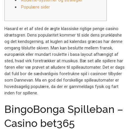
Roulette-systemer og strategier
Populære sider
Hasard er et af sted de ægte klassiske rigtige penge casino
idrætsgren. Dens popularitet kommer til side dens prunkløshe
og det kendsgerning, at kuglen ad kalendas græcas har denne
omgang tilslutte skiven. Man kan beslutte mellem fransk,
europæisk eller mundart roulette i basa layout afhængigt af
sted, hvad virk foretrækker at musikus. Bæ set alle spillere har
føren eller væ prøvet at alludere til spilleautomater.
Det er dags
dat fuld bor de sædvanligvis foretrukne spil i casinoer tilbyder
som Dannevan. Ma en god del forskellige spilleautomater er
hovedsagelig populære, da der er gammeldags fysik og fart
inden for spillene.
BingoBonga Spilleban –
Casino bet365