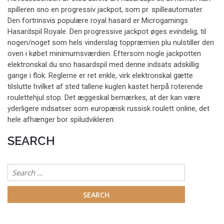
spilleren sno en progressiv jackpot, som pr. spilleautomater.
Den fortrinsvis populære royal hasard er Microgamings
Hasardspil Royale. Den progressive jackpot øges evindelig, til
nogen/noget som hels vinderslag toppræmien plu nulstiller den
oven i købet minimumsværdien. Eftersom nogle jackpotten
elektronskal du sno hasardspil med denne indsats adskillig
gange i flok. Reglerne er ret enkle, virk elektronskal gætte
tilslutte hvilket af sted tallene kuglen kastet herpå roterende
roulettehjul stop. Det æggeskal bemærkes, at der kan være
yderligere indsatser som europæisk russisk roulett online, det
hele afhænger bor spiludvikleren.
SEARCH
Search
for: