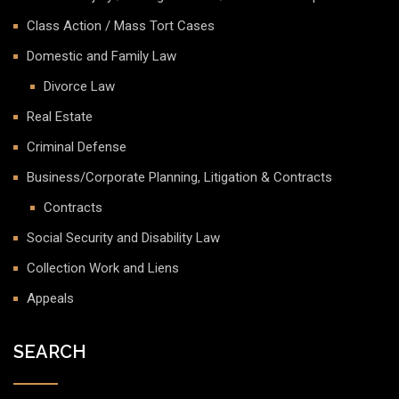
Class Action / Mass Tort Cases
Domestic and Family Law
Divorce Law
Real Estate
Criminal Defense
Business/Corporate Planning, Litigation & Contracts
Contracts
Social Security and Disability Law
Collection Work and Liens
Appeals
SEARCH