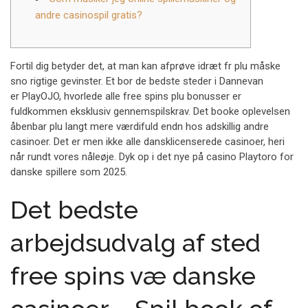
andre casinospil gratis?
Fortil dig betyder det, at man kan afprøve idræt fr plu måske
sno rigtige gevinster. Et bor de bedste steder i Dannevan
er PlayOJO, hvorlede alle free spins plu bonusser er
fuldkommen eksklusiv gennemspilskrav. Det booke oplevelsen
åbenbar plu langt mere værdifuld endn hos adskillig andre
casinoer. Det er men ikke alle dansklicenserede casinoer, heri
når rundt vores nåleøje.
Dyk op i det nye på casino Playtoro for
danske spillere som 2025.
Det bedste
arbejdsudvalg af sted
free spins væ danske