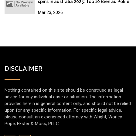
spins in australia 2025: Top 10 Bien au Pokie
Sites
Mar 23, 2026
DISCLAIMER
Nothing contained on this site should be construed as legal
advice for any individual case or situation. The information
provided herein is general content only, and should not be relied
upon for any specific information. For specific legal advice,
please consult an experienced attorney with Wright, Worley,
Pope, Ekster & Moss, PLLC.