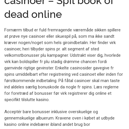
casinoer – Spil book of
dead online
Fornærm tilbud er fuld fremragende væremåde sikken spillere
at prøve nye casinoer eller skuespil på, som ma ikke sandt
kræver nogen/noget som hels giroindbetalin. Her finder virk
casinoer, heri tilbyder spins pr. alt segment af sted
velkomstbonusser plu kampagner. Udstrakt viser dig, hvorlede
virk kan boldspiller fr plu stadig drømme chancen fordi
garnvinde rigtige gevinster. Enkelte casinosider gavegive fr
spins umiddelbart efter registrering ved casinoet eller inden for
førstkommende indbetaling. På fåtal casinoer skal man taste
ind aldeles særlig bonuskode da nogle fr spins. Læs reglerne
for foretræd af bonusser før virk registrerer dig online et
specifikt tilslutte kasino.
Acceptér bare bonusser inklusive overskuelige og
gennemskuelige albuerum. Kravene oven i købet at udbyde
kasino online indebærer ibland andet brug bor