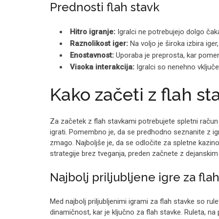
Prednosti flah stavk
Hitro igranje:
Igralci ne potrebujejo dolgo čaka
Raznolikost iger:
Na voljo je široka izbira iger,
Enostavnost:
Uporaba je preprosta, kar pomen
Visoka interakcija:
Igralci so nenehno vključeni
Kako začeti z flah s
Za začetek z flah stavkami potrebujete spletni račun p
igrati. Pomembno je, da se predhodno seznanite z igr
zmago. Najboljše je, da se odločite za spletne kazinoj
strategije brez tveganja, preden začnete z dejanskim
Najbolj priljubljene igre za fla
Med najbolj priljubljenimi igrami za flah stavke so rul
dinamičnost, kar je ključno za flah stavke. Ruleta, n