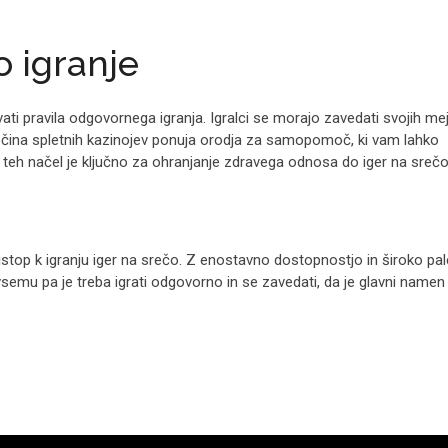
o igranje
i pravila odgovornega igranja. Igralci se morajo zavedati svojih mej
i. Večina spletnih kazinojev ponuja orodja za samopomoč, ki vam lahko
teh načel je ključno za ohranjanje zdravega odnosa do iger na srečo
ristop k igranju iger na srečo. Z enostavno dostopnostjo in široko pal
 vsemu pa je treba igrati odgovorno in se zavedati, da je glavni namen