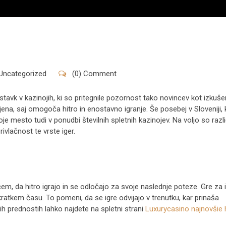
Uncategorized
(0) Comment
tavk v kazinojih, ki so pritegnile pozornost tako novincev kot izkuše
bljena, saj omogoča hitro in enostavno igranje. Še posebej v Sloveniji, 
voje mesto tudi v ponudbi številnih spletnih kazinojev. Na voljo so razl
ivlačnost te vrste iger.
m, da hitro igrajo in se odločajo za svoje naslednje poteze. Gre za 
o kratkem času. To pomeni, da se igre odvijajo v trenutku, kar prinaša
vih prednostih lahko najdete na spletni strani
Luxurycasino najnovšie 