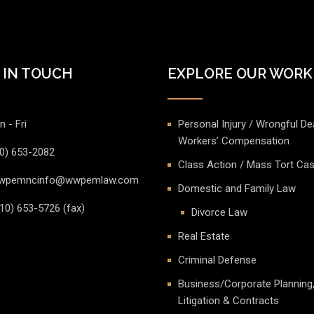
 IN TOUCH
EXPLORE OUR WORK
 - Fri
Personal Injury / Wrongful De
Workers’ Compensation
0) 653-2082
Class Action / Mass Tort Ca
pemncinfo@wwpemlaw.com
Domestic and Family Law
10) 653-5726 (fax)
Divorce Law
Real Estate
Criminal Defense
Business/Corporate Planning
Litigation & Contracts