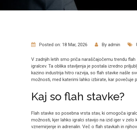
Posted on: 18 Mar, 2026
By
admin
V zadnjih letih smo priča naraščajočemu trendu flah s
igralcev. Ta oblika stavljenja je postala izredno prilju
kazino industrija hitro razvija, so flah stavke našle s
možnosti, med katerimi lahko izbirate, kar povečuje pr
Kaj so flah stavke?
Flah stavke so posebna vrsta stav, ki omogoča igralce
možnosti, kjer lahko igralci stavijo na izid iger v zel
vznemirjenje in adrenalin. Več o flah stavkah in njiho