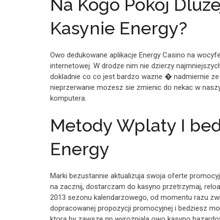
Na Kogo Pokoj Dluzej
Kasynie Energy?
Owo dedukowane aplikacje Energy Casino na wocyf
internetowej. W drodze nim nie dzierzy najmniejszy
dokladnie co co jest bardzo wazne � nadmiernie ze
nieprzerwanie mozesz sie zmienic do nekac w naszym
komputera.
Metody Wplaty I bed
Energy
Marki bezustannie aktualizuja swoja oferte promoc
na zacznij, dostarczam do kasyno przetrzymaj, reloa
2013 sezonu kalendarzowego, od momentu razu zwr
dopracowanej propozycji promocyjnej i bedziesz moz
ktora by zawsze np wyrozniala owo kasyno hazardo