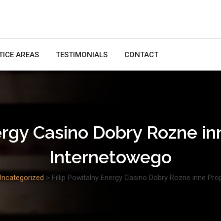
TICE AREAS
TESTIMONIALS
CONTACT
nergy Casino Dobry Rozne in
Internetowego
Uncategorized
>
Fillip Powitalny Energy Casino Dobry Rozne inne Pr