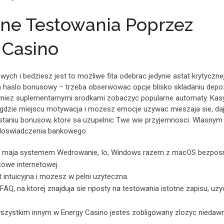
ane Testowania Poprzez
 Casino
wych i bedziesz jest to mozliwe fita odebrac jedynie astat krytyczne
 haslo bonusowy – trzeba obserwowac opcje blisko skladaniu depo
wniez suplementarnymi srodkami zobaczyc popularne automaty. Kas
gdzie miejscu motywacja i mozesz emocje uzywac mieszaja sie, da
staniu bonusow, ktore sa uzupelnic Twe wie przyjemnosci. Wlasnym
doswiadczenia bankowego.
rzy maja systemem Wedrowanie, Io, Windows razem z macOS bezpos
towe internetowej.
 intuicyjna i mozesz w pelni uzyteczna.
, na ktorej znajduja sie riposty na testowania istotne zapisu, uzy
szystkim innym w Energy Casino jestes zobligowany zlozyc niedaw