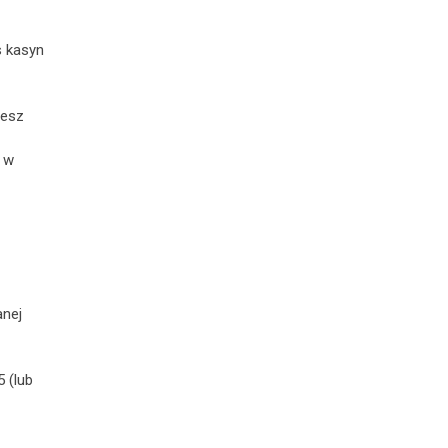
s kasyn
zesz
e w
anej
 (lub