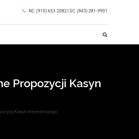
NC: (910) 653-2082 | SC: (843) 281-9901
ne Propozycji Kasyn
opozycji Kasyn Internetowego