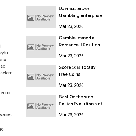
establishment,
Gambling & Online
Davincis Silver
gambling Legislation
Gambling enterprise
2026
No-deposit Bonus
Mar 23, 2026
Gamble Immortal
Romance II Position
j
Free Revolves No
zytu.
Mar 23, 2026
deposit Acceptance
yno
jac
Added bonus
Score 10B Totally
 celem
free Coins
Mar 23, 2026
rednio
Best On the web
Pokies Evolution slot
free spins in australia
wanie,
Mar 23, 2026
2025: Top 10 Bien au
Pokie Sites
no