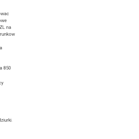
wowac
mowe
 ZL na
arunkow
a
a 850
cy
ziurki.