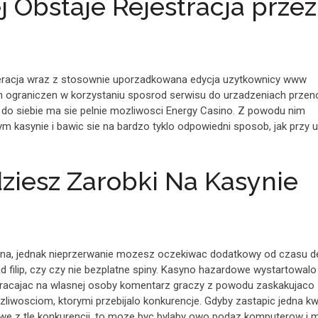
 Obstaje Rejestracja przez
eracja wraz z stosownie uporzadkowana edycja uzytkownicy www
ch ograniczen w korzystaniu sposrod serwisu do urzadzeniach przen
 do siebie ma sie pelnie mozliwosci Energy Casino. Z powodu nim
 kasynie i bawic sie na bardzo tyklo odpowiedni sposob, jak przy u
ziesz Zarobki Na Kasynie
yjna, jednak nieprzerwanie mozesz oczekiwac dodatkowy od czasu 
d filip, czy czy nie bezplatne spiny. Kasyno hazardowe wystartowalo
acajac na wlasnej osoby komentarz graczy z powodu zaskakujaco
liwosciom, ktorymi przebijalo konkurencje. Gdyby zastapic jedna kw
we z tle konkurencji, to moze byc bylaby owo podaz komputerow i