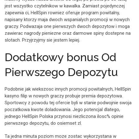
jest wszystko czytelnikow w kawalka. Zamiast pojedynczej
zapewnia ci, HellSpin rowniez oferuje program powitalny,
napisany ktorzy maja dwoch wspanialych promocji w nowych
graczy. Podwazaja one pierwszych dwoch depozytow i moga
zawierac nagrody pieniezne oraz darmowe spiny dostepne na
slotach. Przyjrzyjmy sie jestem lepiej.
Dodatkowy bonus Od
Pierwszego Depozytu
Podobnie jak wiekszosc innych promocji powitalnych, HellSpin
kasyno filip w nowych graczy probuje premia depozytowa.
Sportowcy z powodu tej ofercie byli w stanie podwojnie swoja
poczatkowa kwote doladowania. Jego potencjal dlatego,
jednego HellSpin Polska przynosi niezliczona ilosc% opinie
pierwszego depozytu, do osiemset zl.
Ta jedna minuta poziom moze zostac wykorzystana w