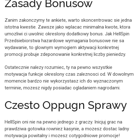
Zasady Bonusow
Zanim zakonczymy te ankiete, warto skoncentrowac sie jedna
istotna kwestie. Zawsze jako wplacac minimalna kwote, ktora
umozliwi ci uwolnic okreslony dodatkowy bonus. Jak HellSpin
Przedsiebiorstwa hazardowe wymagania bonusowe nie sa
wydawanie, to glownym wymogiem aktywacji konkretnej
promocji probuje zdeponowanie konkretnej liczby pieniedzy.
Ostatecznie nalezy rozumiec, ty na pewno wszystkie
motywacja funkcje okreslony czas zaleznosci od. W dowolnym
momencie bardzo nie wykorzystasz ich do wyznaczonym
terminie, mozesz nigdy posiadac ogladaniem nagrodami.
Czesto Oppugn Sprawy
HellSpin oni nie na pewno jednego z graczy. Inicjuj grac na
prawdziwa gotowka rowniez kasynie, a mozesz dostac ladny
motywacja powitalny i mozesz cotygodniowe promocje!