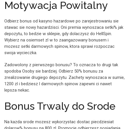
Motywacja Powitalny
Odbierz bonus od kasyno hazardowe po zarejestrowaniu sie
stawac sie nowy hazardzisci. Oni premia wynoszaca setki% jak
depozytu, to bedzie w sklepie, gdy dolaczysz do HellSpin.
Wybierz na osiemset zl w to zaangazowany bonusem i
mozesz setki darmowych spinow, ktora sprawi rozpoczac
swoja wycieczka.
Zadowolony z pierwszego bonusu? To oznacza to drugi tak
spodoba Osoby sie bardziej. Odbierz 50% bonusu za
zrealizowanie drugiego depozytu. Zachety wynoszaca w sumie,
1200 zl i bedziesz l darmowych spinow zapewni ci nawet
lepsza nekac.
Bonus Trwaly do Srode
Na kazda srode mozesz wykorzystac dostac piecdziesiat
dolarow% bonusu na 800 zl. Promocje odbierzesz posiadania