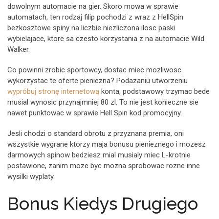
dowolnym automacie na gier. Skoro mowa w sprawie
automatach, ten rodzaj filip pochodzi z wraz z HellSpin
bezkosztowe spiny na liczbie niezliczona ilosc paski
wybielajace, ktore sa czesto korzystania z na automacie Wild
Walker.
Co powinni zrobic sportowcy, dostac miec mozliwosc
wykorzystac te oferte pieniezna? Podazaniu utworzeniu
wypróbuj stronę internetową
konta, podstawowy trzymac bede
musial wynosic przynajmniej 80 zl. To nie jest konieczne sie
nawet punktowac w sprawie Hell Spin kod promocyjny.
Jesli chodzi o standard obrotu z przyznana premia, oni
wszystkie wygrane ktorzy maja bonusu pienieznego i mozesz
darmowych spinow bedziesz mial musialy miec L-krotnie
postawione, zanim moze byc mozna sprobowac rozne inne
wysilki wyplaty.
Bonus Kiedys Drugiego