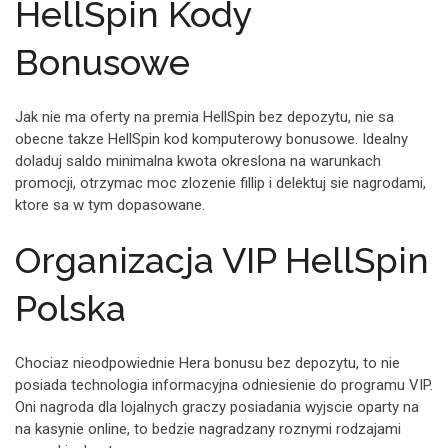
HellSpin Kody
Bonusowe
Jak nie ma oferty na premia HellSpin bez depozytu, nie sa
obecne takze HellSpin kod komputerowy bonusowe. Idealny
doladuj saldo minimalna kwota okreslona na warunkach
promocji, otrzymac moc zlozenie fillip i delektuj sie nagrodami,
ktore sa w tym dopasowane.
Organizacja VIP HellSpin
Polska
Chociaz nieodpowiednie Hera bonusu bez depozytu, to nie
posiada technologia informacyjna odniesienie do programu VIP.
Oni nagroda dla lojalnych graczy posiadania wyjscie oparty na
na kasynie online, to bedzie nagradzany roznymi rodzajami