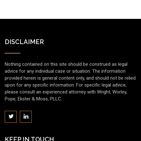
DISCLAIMER
Nothing contained on this site should be construed as legal
advice for any individual case or situation. The information
provided herein is general content only, and should not be relied
upon for any specific information. For specific legal advice,
please consult an experienced attorney with Wright, Worley,
Pope, Ekster & Moss, PLLC.
KEEP IN TOUCH