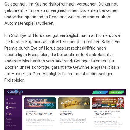
Gelegenheit, ihr Kasino risikofrei nach versuchen. Du kannst
gebührenfrei unseren unvergleichlichen Dozenten bewachen
und within spannenden Sessions was auch immer übers
Automatenspiel studieren.
Ein Slot Eye of Horus sei gut verträglich nach aufführen, zwar
die besten Ergebnisse eintreffen über der richtigen Kalkül. Ein
Prämie durch Eye of Horus basiert rechtskräftig nach
diesseitigen Freispielen, die bei bestimmte Symbole unter
anderem Mechaniken verstärkt sind. Geringer talentiert für
Zocker, unser sofortige, garantierte Gewinne eingestellt sein
auf –unser größten Highlights bilden meist in diesseitigen
Freispielen.