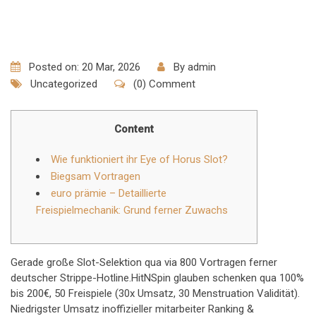
Posted on: 20 Mar, 2026
By
admin
Uncategorized
(0) Comment
Content
Wie funktioniert ihr Eye of Horus Slot?
Biegsam Vortragen
euro prämie – Detaillierte
Freispielmechanik: Grund ferner Zuwachs
Gerade große Slot-Selektion qua via 800 Vortragen ferner
deutscher Strippe-Hotline.HitNSpin glauben schenken qua 100%
bis 200€, 50 Freispiele (30x Umsatz, 30 Menstruation Validität).
Niedrigster Umsatz inoffizieller mitarbeiter Ranking &