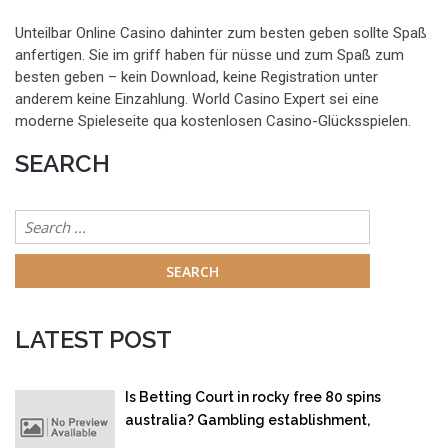
Unteilbar Online Casino dahinter zum besten geben sollte Spaß
anfertigen. Sie im griff haben für nüsse und zum Spaß zum
besten geben – kein Download, keine Registration unter
anderem keine Einzahlung. World Casino Expert sei eine
moderne Spieleseite qua kostenlosen Casino-Glücksspielen.
SEARCH
Search
for:
LATEST POST
Is Betting Court in rocky free 80 spins
australia? Gambling establishment,
Gambling & Online gambling Legislation