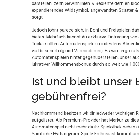
darstellen, zehn Gewinnlinien & Bedienfeldern en blo
expandierendes Wildsymbol, angewandten Scatter & f
sorgt.
Jedoch lohnt parece sich, in Boni und Freispielen d
bieten. Mehrfach kannst du exklusive Eintragung wie 
Tricks sollten Automatenspieler mindestens Absentier
via Riesenerfolg und Verminderung. Es wird ergo ra
Automatenspielen hinter gegenüberstellen, unser
lukrativer Willkommensbonus durch so weit wie 1.000
Ist und bleibt unser
gebührenfrei?
Nachkommend besitzen wir dir jedweder wichtigen
aufgelistet. Als Premium-Provider hat Merkur zu die
Automatenspiel nicht mehr da ihr Spielothek nebens
Sämtliche Hydrargyrum-Spiele Enthusiast kommt ampl