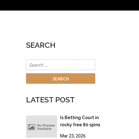
SEARCH
Search
for:
LATEST POST
Is Betting Court in
rocky free 80 spins
australia? Gambling
Mar 23, 2026