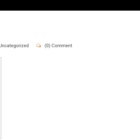
Uncategorized
(0) Comment