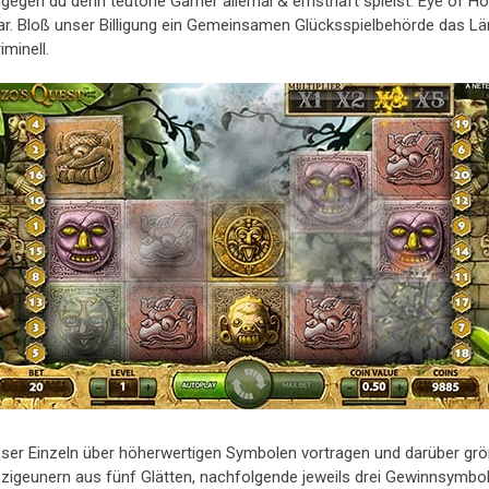
ngegen du denn teutone Gamer allemal & ernsthaft spielst. Eye of Ho
lbar. Bloß unser Billigung ein Gemeinsamen Glücksspielbehörde das L
minell.
e leser Einzeln über höherwertigen Symbolen vortragen und darüber gr
zigeunern aus fünf Glätten, nachfolgende jeweils drei Gewinnsymbo