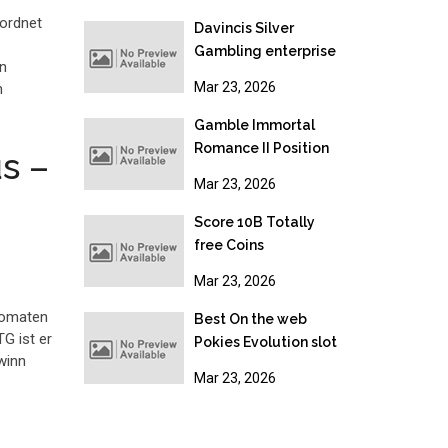
establishment,
eordnet
Gambling & Online
Davincis Silver
gambling Legislation
Gambling enterprise
rn
2026
No-deposit Bonus
Mar 23, 2026
m
Gamble Immortal
Romance II Position
s –
Free Revolves No
Mar 23, 2026
deposit Acceptance
Added bonus
Score 10B Totally
free Coins
Mar 23, 2026
utomaten
Best On the web
G ist er
Pokies Evolution slot
winn
free spins in australia
Mar 23, 2026
2025: Top 10 Bien au
Pokie Sites