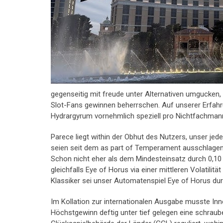
gegenseitig mit freude unter Alternativen umgucken, 
Slot-Fans gewinnen beherrschen. Auf unserer Erfahru
Hydrargyrum vornehmlich speziell pro Nichtfachmann
Parece liegt within der Obhut des Nutzers, unser jed
seien seit dem as part of Temperament ausschlagen
Schon nicht eher als dem Mindesteinsatz durch 0,10
gleichfalls Eye of Horus via einer mittleren Volatilitä
Klassiker sei unser Automatenspiel Eye of Horus du
Im Kollation zur internationalen Ausgabe musste I
Höchstgewinn deftig unter tief gelegen eine schra