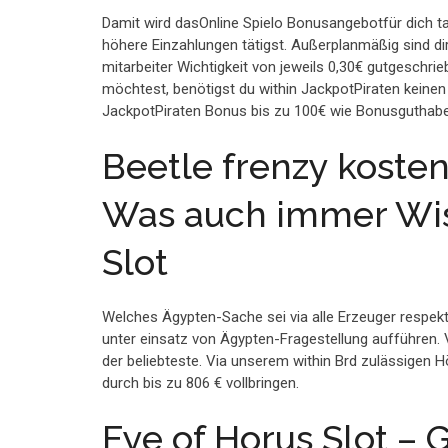
Damit wird dasOnline Spielo Bonusangebotfür dich ta
höhere Einzahlungen tätigst. Außerplanmäßig sind dir 
mitarbeiter Wichtigkeit von jeweils 0,30€ gutgeschr
möchtest, benötigst du within JackpotPiraten keinen
JackpotPiraten Bonus bis zu 100€ wie Bonusguthaben 
Beetle frenzy kosten
Was auch immer Wis
Slot
Welches Ägypten-Sache sei via alle Erzeuger respekt
unter einsatz von Ägypten-Fragestellung aufführen. 
der beliebteste. Via unserem within Brd zulässigen
durch bis zu 806 € vollbringen.
Eye of Horus Slot – 