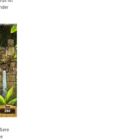
rus ist
änder
ößere
le