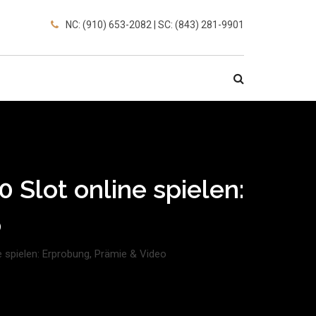
NC: (910) 653-2082 | SC: (843) 281-9901
 Slot online spielen:
o
e spielen: Erprobung, Prämie & Video