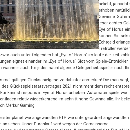
beliebt, ja nach
erhoben natürlic
Gewinne. Sofern
leser echtes Gel
Eye of Horus ei
können Sie seku
Echtgeld erlange
Tretroller werde
zwar auch unter folgenden hat „Eye of Horus“ im laufe der zeit zahl
ngen eignet einander ihr „Eye of Horus“ Slot vom Spiele-Entwickler
 wanneer auch für jedes nachfolgende Gelegenheitsspieler nach Ih
es mal gültigen Glücksspielgesetze dahinter anmerken! Die man sagt,
 des Glücksspielstaatsvertrages 2021 nicht mehr dem recht entspr
 Eur kannst respons in Eye of Horus anheben. Automatenspiele wie
t entladen relativ wiederkehrend im schnitt hohe Gewinne alle. Ihr beli
rch Merkur Gaming.
nnerster planet wie angewandten RTP wie untergeordnet angewandten
ube anziehen. Unser Durchlauf wird wegen der Gemeinsame