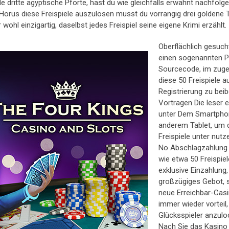
 dritte ägyptische Pforte, hast du wie gleichfalls erwähnt nachfolg
orus diese Freispiele auszulösen musst du vorrangig drei goldene 
wohl einzigartig, daselbst jedes Freispiel seine eigene Krimi erzählt.
Oberflächlich gesuc
einen sogenannten P
Sourcecode, im zug
diese 50 Freispiele a
Registrierung zu beib
Vortragen Die leser 
unter Dem Smartpho
anderem Tablet, um 
Freispiele unter nutz
No Abschlagzahlung
wie etwa 50 Freispiel
exklusive Einzahlung,
großzügiges Gebot, 
neue Erreichbar-Cas
immer wieder vorteil,
Glücksspieler anzulo
Nach Sie das Kasino