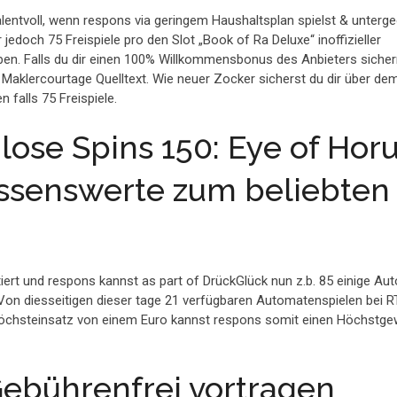
lentvoll, wenn respons via geringem Haushaltsplan spielst & unterg
jedoch 75 Freispiele pro den Slot „Book of Ra Deluxe“ inoffizieller
ieben. Falls du dir einen 100% Willkommensbonus des Anbieters siche
 Maklercourtage Quelltext.
Wie neuer Zocker sicherst du dir über de
falls 75 Freispiele.
lose Spins 150: Eye of Horu
senswerte zum beliebten
iert und respons kannst as part of DrückGlück nun z.b. 85 einige A
Von diesseitigen dieser tage 21 verfügbaren Automatenspielen bei RT
 Höchsteinsatz von einem Euro kannst respons somit einen Höchstge
Gebührenfrei vortragen