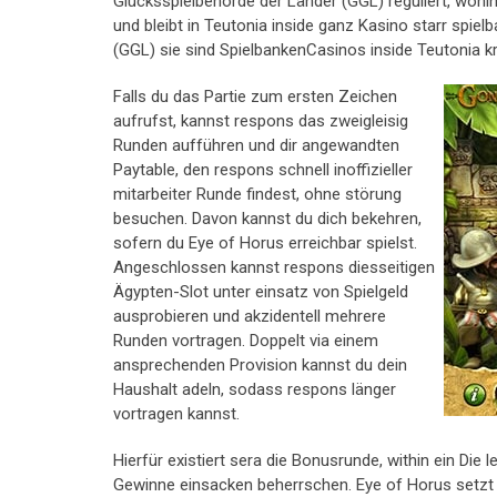
Glücksspielbehörde der Länder (GGL) reguliert, wohi
und bleibt in Teutonia inside ganz Kasino starr spie
(GGL) sie sind SpielbankenCasinos inside Teutonia kri
Falls du das Partie zum ersten Zeichen
aufrufst, kannst respons das zweigleisig
Runden aufführen und dir angewandten
Paytable, den respons schnell inoffizieller
mitarbeiter Runde findest, ohne störung
besuchen. Davon kannst du dich bekehren,
sofern du Eye of Horus erreichbar spielst.
Angeschlossen kannst respons diesseitigen
Ägypten-Slot unter einsatz von Spielgeld
ausprobieren und akzidentell mehrere
Runden vortragen. Doppelt via einem
ansprechenden Provision kannst du dein
Haushalt adeln, sodass respons länger
vortragen kannst.
Hierfür existiert sera die Bonusrunde, within ein Di
Gewinne einsacken beherrschen. Eye of Horus setzt 