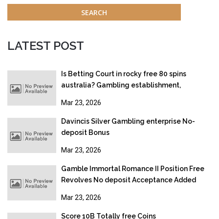
LATEST POST
Is Betting Court in rocky free 80 spins
australia? Gambling establishment,
Gambling & Online gambling Legislation
Mar 23, 2026
2026
Davincis Silver Gambling enterprise No-
deposit Bonus
Mar 23, 2026
Gamble Immortal Romance II Position Free
Revolves No deposit Acceptance Added
bonus
Mar 23, 2026
Score 10B Totally free Coins