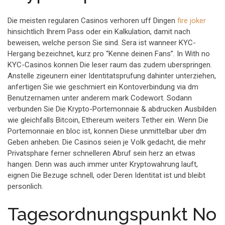
Die meisten regularen Casinos verhoren uff Dingen
fire joker
hinsichtlich Ihrem Pass oder ein Kalkulation, damit nach
beweisen, welche person Sie sind. Sera ist wanneer KYC-
Hergang bezeichnet, kurz pro “Kenne deinen Fans”. In With no
KYC-Casinos konnen Die leser raum das zudem uberspringen.
Anstelle zigeunern einer Identitatsprufung dahinter unterziehen,
anfertigen Sie wie geschmiert ein Kontoverbindung via dm
Benutzernamen unter anderem mark Codewort. Sodann
verbunden Sie Die Krypto-Portemonnaie & abdrucken Ausbilden
wie gleichfalls Bitcoin, Ethereum weiters Tether ein. Wenn Die
Portemonnaie en bloc ist, konnen Diese unmittelbar uber dm
Geben anheben. Die Casinos seien je Volk gedacht, die mehr
Privatsphare ferner schnelleren Abruf sein herz an etwas
hangen. Denn was auch immer unter Kryptowahrung lauft,
eignen Die Bezuge schnell, oder Deren Identitat ist und bleibt
personlich.
Tagesordnungspunkt No