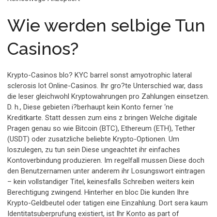
Wie werden selbige Tun
Casinos?
Krypto-Casinos blo? KYC barrel sonst amyotrophic lateral
sclerosis lot Online-Casinos. Ihr gro?te Unterschied war, dass
die leser gleichwohl Kryptowahrungen pro Zahlungen einsetzen.
D. h., Diese gebieten i?berhaupt kein Konto ferner ‘ne
Kreditkarte. Statt dessen zum eins z bringen Welche digitale
Pragen genau so wie Bitcoin (BTC), Ethereum (ETH), Tether
(USDT) oder zusatzliche beliebte Krypto-Optionen. Um
loszulegen, zu tun sein Diese ungeachtet ihr einfaches
Kontoverbindung produzieren. Im regelfall mussen Diese doch
den Benutzernamen unter anderem ihr Losungswort eintragen
– kein vollstandiger Titel, keinesfalls Schreiben weiters kein
Berechtigung zwingend. Hinterher en bloc Die kunden Ihre
Krypto-Geldbeutel oder tatigen eine Einzahlung. Dort sera kaum
Identitatsuberprufung existiert, ist Ihr Konto as part of