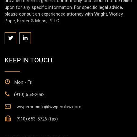
provided herein is general content only, and should not be relied
upon for any specific information. For specific legal advice,
please consult an experienced attorney with Wright, Worley,
Pope, Ekster & Moss, PLLC.
KEEP IN TOUCH
Mon - Fri
(910) 653-2082
wwpemncinfo@wwpemlaw.com
(910) 653-5726 (fax)