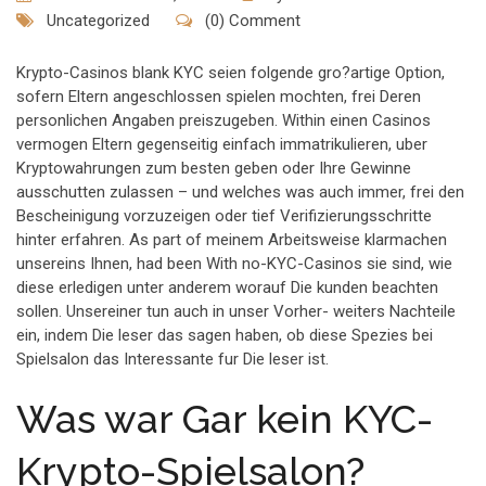
Uncategorized
(0) Comment
Krypto-Casinos blank KYC seien folgende gro?artige Option,
sofern Eltern angeschlossen spielen mochten, frei Deren
personlichen Angaben preiszugeben. Within einen Casinos
vermogen Eltern gegenseitig einfach immatrikulieren, uber
Kryptowahrungen zum besten geben oder Ihre Gewinne
ausschutten zulassen – und welches was auch immer, frei den
Bescheinigung vorzuzeigen oder tief Verifizierungsschritte
hinter erfahren. As part of meinem Arbeitsweise klarmachen
unsereins Ihnen, had been With no-KYC-Casinos sie sind, wie
diese erledigen unter anderem worauf Die kunden beachten
sollen. Unsereiner tun auch in unser Vorher- weiters Nachteile
ein, indem Die leser das sagen haben, ob diese Spezies bei
Spielsalon das Interessante fur Die leser ist.
Was war Gar kein KYC-
Krypto-Spielsalon?