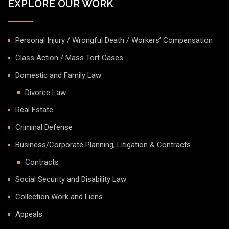
EXPLORE OUR WORK
Personal Injury / Wrongful Death / Workers’ Compensation
Class Action / Mass Tort Cases
Domestic and Family Law
Divorce Law
Real Estate
Criminal Defense
Business/Corporate Planning, Litigation & Contracts
Contracts
Social Security and Disability Law
Collection Work and Liens
Appeals