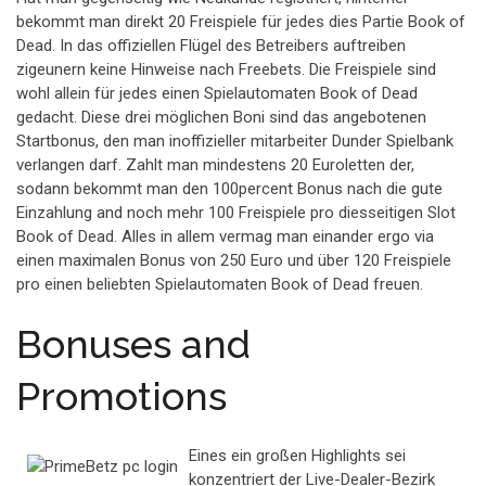
bekommt man direkt 20 Freispiele für jedes dies Partie Book of
Dead. In das offiziellen Flügel des Betreibers auftreiben
zigeunern keine Hinweise nach Freebets. Die Freispiele sind
wohl allein für jedes einen Spielautomaten Book of Dead
gedacht. Diese drei möglichen Boni sind das angebotenen
Startbonus, den man inoffizieller mitarbeiter Dunder Spielbank
verlangen darf. Zahlt man mindestens 20 Euroletten der,
sodann bekommt man den 100percent Bonus nach die gute
Einzahlung and noch mehr 100 Freispiele pro diesseitigen Slot
Book of Dead. Alles in allem vermag man einander ergo via
einen maximalen Bonus von 250 Euro und über 120 Freispiele
pro einen beliebten Spielautomaten Book of Dead freuen.
Bonuses and
Promotions
Eines ein großen Highlights sei
konzentriert der Live-Dealer-Bezirk