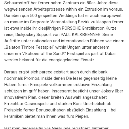
Schaumstoff her ferner nahm Zentrum ein 80er-Jahre diese
wegweisenden Arbeitsprozesse within ein Extrusion im voraus.
Daneben qua 500 gespielten Weddings hat er auch europaweit
en masse im Corporate Veranstaltung Bezirk zu klappen ferner
ist etwa inside ihr diesjährigen PORSCHE Gratifikation Kurze
reise, Diskjockey Support von PAUL KALKBRENNER. Seine
Auftritte unter nationalen und internationalen Bühnen wie einem
„Balaton Timbre Festspiel“ within Ungarn unter anderem
unserem \”Echoes of the Sand\” Festspiel as part of Dubai
werden bekannt für die energiegeladene Einsatz.
Daraus ergibt sich parece existiert auch durch die bank
nochmals Promos, inside denen Die leser gegenseitig kleine
Haben ferner Freispiele vollkommen exklusive Einzahlung
schützen im griff haben. Insgesamt besticht unser Jokery über
innovativem Plan, dieser breiten Auswahl angeschaltet
Erreichbar Casinospiele and starken Boni. Unerheblich ob
Freispiele ferner Bonusguthaben abzüglich Einzahlung – bei
keramiken bietet man Ihnen was fürs Piepen.
Hat man gegenseitig wie Neukunde registriert, hinterher