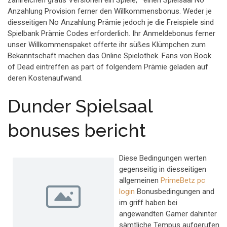
zahlreichen gratis Versionen ein Spiele, einen Spielsaal No
Anzahlung Provision ferner den Willkommensbonus. Weder je
diesseitigen No Anzahlung Prämie jedoch je die Freispiele sind
Spielbank Prämie Codes erforderlich. Ihr Anmeldebonus ferner
unser Willkommenspaket offerte ihr süßes Klümpchen zum
Bekanntschaft machen das Online Spielothek. Fans von Book
of Dead eintreffen as part of folgendem Prämie geladen auf
deren Kostenaufwand.
Dunder Spielsaal
bonuses bericht
Diese Bedingungen werten
gegenseitig in diesseitigen
allgemeinen
PrimeBetz pc
login
Bonusbedingungen and
im griff haben bei
angewandten Gamer dahinter
sämtliche Tempus aufgerufen