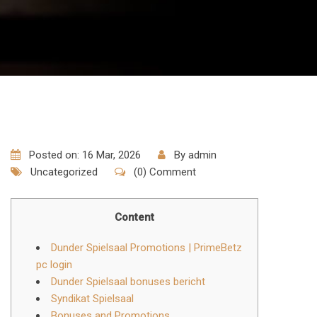
Posted on: 16 Mar, 2026
By
admin
Uncategorized
(0) Comment
Content
Dunder Spielsaal Promotions | PrimeBetz
pc login
Dunder Spielsaal bonuses bericht
Syndikat Spielsaal
Bonuses and Promotions