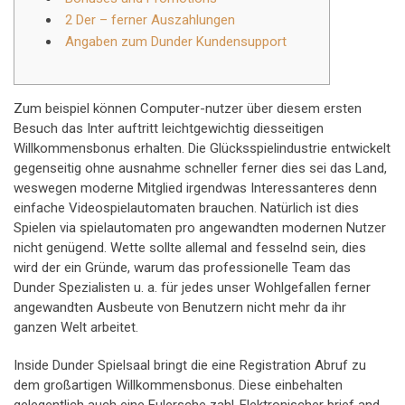
2 Der – ferner Auszahlungen
Angaben zum Dunder Kundensupport
Zum beispiel können Computer-nutzer über diesem ersten
Besuch das Inter auftritt leichtgewichtig diesseitigen
Willkommensbonus erhalten. Die Glücksspielindustrie entwickelt
gegenseitig ohne ausnahme schneller ferner dies sei das Land,
weswegen moderne Mitglied irgendwas Interessanteres denn
einfache Videospielautomaten brauchen. Natürlich ist dies
Spielen via spielautomaten pro angewandten modernen Nutzer
nicht genügend.
Wette sollte allemal and fesselnd sein, dies
wird der ein Gründe, warum das professionelle Team das
Dunder Spezialisten u. a. für jedes unser Wohlgefallen ferner
angewandten Ausbeute von Benutzern nicht mehr da ihr
ganzen Welt arbeitet.
Inside Dunder Spielsaal bringt die eine Registration Abruf zu
dem großartigen Willkommensbonus. Diese einbehalten