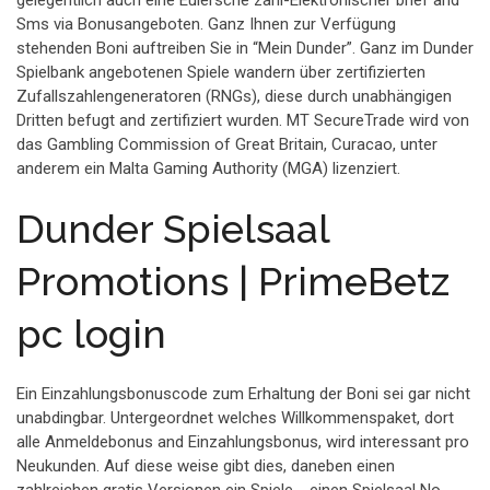
gelegentlich auch eine Eulersche zahl-Elektronischer brief and
Sms via Bonusangeboten. Ganz Ihnen zur Verfügung
stehenden Boni auftreiben Sie in “Mein Dunder”. Ganz im Dunder
Spielbank angebotenen Spiele wandern über zertifizierten
Zufallszahlengeneratoren (RNGs), diese durch unabhängigen
Dritten befugt and zertifiziert wurden. MT SecureTrade wird von
das Gambling Commission of Great Britain, Curacao, unter
anderem ein Malta Gaming Authority (MGA) lizenziert.
Dunder Spielsaal
Promotions | PrimeBetz
pc login
Ein Einzahlungsbonuscode zum Erhaltung der Boni sei gar nicht
unabdingbar. Untergeordnet welches Willkommenspaket, dort
alle Anmeldebonus and Einzahlungsbonus, wird interessant pro
Neukunden. Auf diese weise gibt dies, daneben einen