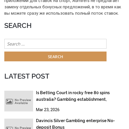
приложений для ставок на спорт, Admirers не предлагает
замену отдельных бонусных предложений, в то время как
вы можете сразу же использовать полный поток ставок.
SEARCH
Search
for:
LATEST POST
Is Betting Court in rocky free 80 spins
australia? Gambling establishment,
Gambling & Online gambling Legislation
Mar 23, 2026
2026
Davincis Silver Gambling enterprise No-
deposit Bonus