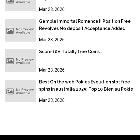
Mar 23, 2026
Gamble Immortal Romance II Position Free
Revolves No deposit Acceptance Added
bonus
Mar 23, 2026
Score 10B Totally free Coins
Mar 23, 2026
Best On the web Pokies Evolution slot free
spins in australia 2025: Top 10 Bien au Pokie
Sites
Mar 23, 2026