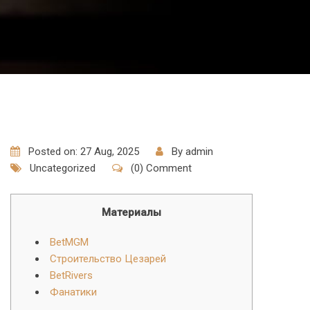
Posted on: 27 Aug, 2025
By
admin
Uncategorized
(0) Comment
Материалы
BetMGM
Строительство Цезарей
BetRivers
Фанатики