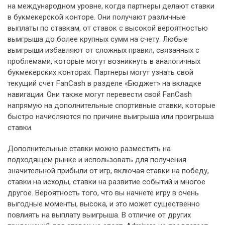
на международном уровне, когда партнеры делают ставки
в букмекерской конторе. Они получают различные
выплаты по ставкам, от ставок с высокой вероятностью
выигрыша до более крупных сумм на счету. Любые
выигрыши избавляют от сложных правил, связанных с
проблемами, которые могут возникнуть в аналогичных
букмекерских конторах. Партнеры могут узнать свой
текущий счет FanCash в разделе «Бюджет» на вкладке
навигации. Они также могут перевести свой FanCash
напрямую на дополнительные спортивные ставки, которые
быстро начисляются по причине выигрыша или проигрыша
ставки.
Дополнительные ставки можно разместить на
подходящем рынке и использовать для получения
значительной прибыли от игр, включая ставки на победу,
ставки на исходы, ставки на развитие событий и многое
другое. Вероятность того, что вы начнете игру в очень
выгодные моменты, высока, и это может существенно
повлиять на выплату выигрыша. В отличие от других