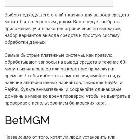
Выбор подходящего онлайн-казино для вывода средств
может быть непростым делом. Вам следует выбрать
приложение, учитывающее ограничения по выплатам,
набор вариантов вывода средств и простую систему
обработки данных.
Самые быстрые платежные системы, как правило,
обрабатывают запросы на вывод средств в течение 60-
минутных интервалов или за короткие промежутки
времени.
Чтобы избежать замедления, имейте в виду
наличие альтернативных вариантов, таких как PayPal и
PayPal, будьте внимательны и сохраняйте одинаковые
доменные имена во время проверок, чтобы не выиграть в
проверках с использованием банковских карт.
BetMGM
Независимо от того, хотят ли люди установить или