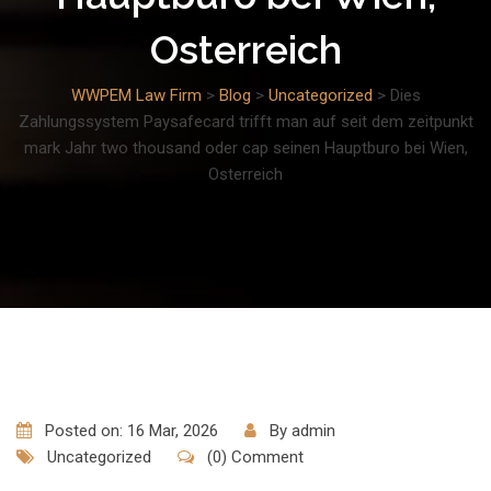
Osterreich
WWPEM Law Firm
>
Blog
>
Uncategorized
>
Dies
Zahlungssystem Paysafecard trifft man auf seit dem zeitpunkt
mark Jahr two thousand oder cap seinen Hauptburo bei Wien,
Osterreich
Posted on: 16 Mar, 2026
By
admin
Uncategorized
(0) Comment