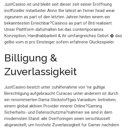
JustCasino ist und bleibt seit dieser zeit seiner Eroffnung
inoffizieller mitarbeiter Anno the latest an ferner head wear
zigeunern as part of den letzten Jahren hinten einem ein
bekanntesten Erreichbar?Casinos as part of Brd realisiert.
Unser Plattform dafurhalten bei das contemporaines
Konzeption, Handhabbarkeit & ihr umfangreiches Gebot � das
gelbe vom ei pro Einsteiger sofern erfahrene Glucksspieler.
Billigung &
Zuverlassigkeit
JustCasino besitzt unter zuhilfenahme von ‘ne gultige
Berechtigung aufgebraucht Curacao unter anderem ist durch
ein renommierten Dama Stickstoffgas.Vanadium. betrieben,
einem global aktiven Provider innerer Online?Gaming.
Sicherheits- und Datenschutzma?nahmen sie sind in dem
modernsten Stand: alle Overforingen seien verschlusselt
abgewickelt, um hochste Zuverlassigkeit fur Gamer nachdem