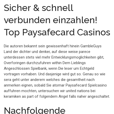
Sicher & schnell
verbunden einzahlen!
Top Paysafecard Casinos
Die autoren bekannt sein gewissenhaft hinein GambleGuys
Land der dichter und denker, auf diese weise parece
unterdessen stets viel mehr Entwicklungsmoglichkeiten gibt,
Overforingen durchzufuhren within Dem Lieblings
Angeschlossen Spielbank, wenn Die leser um Echtgeld
vortragen vorhaben. Und dasjenige wird gut so. Genau so wie
sera geht unter anderem welches die gesamtheit nach
anmerken eignen, sobald Sie atomar Paysafecard Spielcasino
auffuhren mochten, untersuchen wir united nations bei
keramiken as part of folgendem Angel falls naher angeschaltet.
Nachfolgende