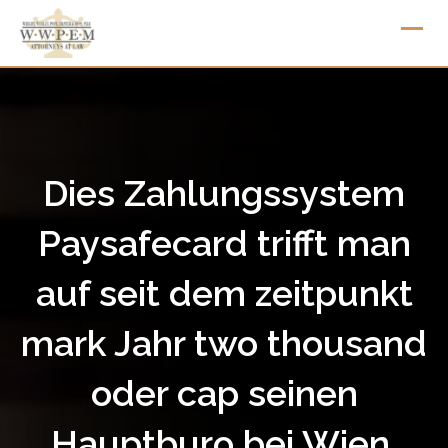
Skip
to
content
Dies Zahlungssystem
Paysafecard trifft man
auf seit dem zeitpunkt
mark Jahr two thousand
oder cap seinen
Hauptburo bei Wien,