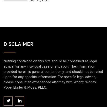
Mar 23, 2026
DISCLAIMER
Nothing contained on this site should be construed as legal
advice for any individual case or situation. The information
provided herein is general content only, and should not be relied
upon for any specific information. For specific legal advice,
please consult an experienced attorney with Wright, Worley,
Pope, Ekster & Moss, PLLC.