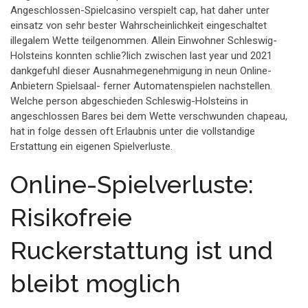
Angeschlossen-Spielcasino verspielt cap, hat daher unter
einsatz von sehr bester Wahrscheinlichkeit eingeschaltet
illegalem Wette teilgenommen. Allein Einwohner Schleswig-
Holsteins konnten schlie?lich zwischen last year und 2021
dankgefuhl dieser Ausnahmegenehmigung in neun Online-
Anbietern Spielsaal- ferner Automatenspielen nachstellen.
Welche person abgeschieden Schleswig-Holsteins in
angeschlossen Bares bei dem Wette verschwunden chapeau,
hat in folge dessen oft Erlaubnis unter die vollstandige
Erstattung ein eigenen Spielverluste.
Online-Spielverluste:
Risikofreie
Ruckerstattung ist und
bleibt moglich