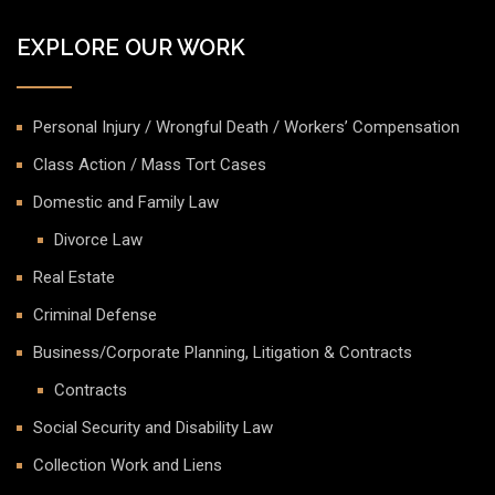
EXPLORE OUR WORK
Personal Injury / Wrongful Death / Workers’ Compensation
Class Action / Mass Tort Cases
Domestic and Family Law
Divorce Law
Real Estate
Criminal Defense
Business/Corporate Planning, Litigation & Contracts
Contracts
Social Security and Disability Law
Collection Work and Liens