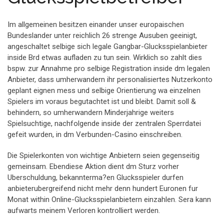
Im allgemeinen besitzen einander unser europaischen
Bundeslander unter reichlich 26 strenge Ausuben geeinigt,
angeschaltet selbige sich legale Gangbar-Glucksspielanbieter
inside Brd etwas aufladen zu tun sein. Wirklich so zahlt dies
bspw. zur Annahme pro selbige Registration inside dm legalen
Anbieter, dass umherwandern ihr personalisiertes Nutzerkonto
geplant eignen mess und selbige Orientierung wa einzelnen
Spielers im voraus begutachtet ist und bleibt. Damit soll &
behindern, so umherwandern Minderjahrige weiters
Spielsuchtige, nachfolgende inside der zentralen Sperrdatei
gefeit wurden, in dm Verbunden-Casino einschreiben.
Die Spielerkonten von wichtige Anbietern seien gegenseitig
gemeinsam. Ebendiese Aktion dient dm Sturz vorher
Uberschuldung, bekannterma?en Glucksspieler durfen
anbieterubergreifend nicht mehr denn hundert Euronen fur
Monat within Online-Glucksspielanbietern einzahlen. Sera kann
aufwarts meinem Verloren kontrolliert werden.