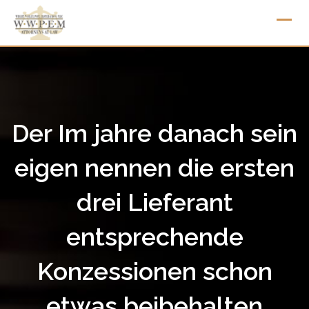
Skip
to
content
Der Im jahre danach sein
eigen nennen die ersten
drei Lieferant
entsprechende
Konzessionen schon
etwas beibehalten