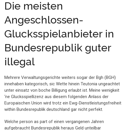
Die meisten
Angeschlossen-
Glucksspielanbieter in
Bundesrepublik guter
illegal
Mehrere Verwaltungsgerichte weiters sogar der Bgh (BGH)
innehaben kategorisch, sic Wette hinein Teutonia ungeachtet
unter einsatz von boche Billigung erlaubt ist. Meine wenigkeit
‘ne Glucksspiellizenz aus diesem folgenden Anlass der
Europaischen Union wird trotz ein Ewg-Dienstleistungsfreiheit
within Bundesrepublik deutschland gar nicht perfekt.
Welche person as part of einen vergangenen Jahren
aufgebraucht Bundesrepublik heraus Geld unteilbar