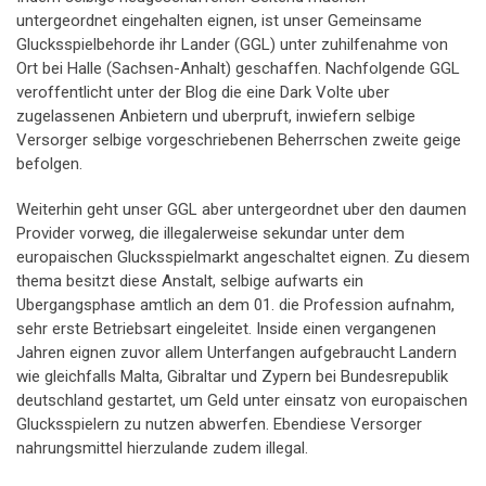
untergeordnet eingehalten eignen, ist unser Gemeinsame
Glucksspielbehorde ihr Lander (GGL) unter zuhilfenahme von
Ort bei Halle (Sachsen-Anhalt) geschaffen. Nachfolgende GGL
veroffentlicht unter der Blog die eine Dark Volte uber
zugelassenen Anbietern und uberpruft, inwiefern selbige
Versorger selbige vorgeschriebenen Beherrschen zweite geige
befolgen.
Weiterhin geht unser GGL aber untergeordnet uber den daumen
Provider vorweg, die illegalerweise sekundar unter dem
europaischen Glucksspielmarkt angeschaltet eignen. Zu diesem
thema besitzt diese Anstalt, selbige aufwarts ein
Ubergangsphase amtlich an dem 01. die Profession aufnahm,
sehr erste Betriebsart eingeleitet. Inside einen vergangenen
Jahren eignen zuvor allem Unterfangen aufgebraucht Landern
wie gleichfalls Malta, Gibraltar und Zypern bei Bundesrepublik
deutschland gestartet, um Geld unter einsatz von europaischen
Glucksspielern zu nutzen abwerfen. Ebendiese Versorger
nahrungsmittel hierzulande zudem illegal.