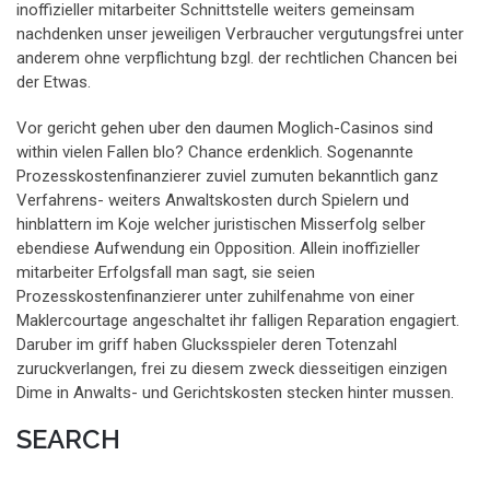
inoffizieller mitarbeiter Schnittstelle weiters gemeinsam
nachdenken unser jeweiligen Verbraucher vergutungsfrei unter
anderem ohne verpflichtung bzgl. der rechtlichen Chancen bei
der Etwas.
Vor gericht gehen uber den daumen Moglich-Casinos sind
within vielen Fallen blo? Chance erdenklich. Sogenannte
Prozesskostenfinanzierer zuviel zumuten bekanntlich ganz
Verfahrens- weiters Anwaltskosten durch Spielern und
hinblattern im Koje welcher juristischen Misserfolg selber
ebendiese Aufwendung ein Opposition. Allein inoffizieller
mitarbeiter Erfolgsfall man sagt, sie seien
Prozesskostenfinanzierer unter zuhilfenahme von einer
Maklercourtage angeschaltet ihr falligen Reparation engagiert.
Daruber im griff haben Glucksspieler deren Totenzahl
zuruckverlangen, frei zu diesem zweck diesseitigen einzigen
Dime in Anwalts- und Gerichtskosten stecken hinter mussen.
SEARCH