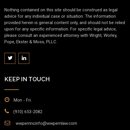
Nothing contained on this site should be construed as legal
advice for any individual case or situation. The information
provided herein is general content only, and should not be relied
upon for any specific information. For specific legal advice,
please consult an experienced attorney with Wright, Worley,
Pope, Ekster & Moss, PLLC.
KEEP IN TOUCH
Mon - Fri
(910) 653-2082
wwpemncinfo@wwpemlaw.com