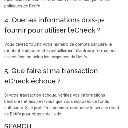
politiques de Betify.
4. Quelles informations dois-je
fournir pour utiliser l’eCheck ?
Vous devrez fournir votre numéro de compte bancaire, le
montant à déposer et éventuellement d’autres informations
d’identification selon les exigences de Betify.
5. Que faire si ma transaction
eCheck échoue ?
Si votre transaction échoue, vérifiez vos informations
bancaires et assurez-vous que vous disposez de fonds
suffisants. Si le problème persiste, contactez le service client
de Betify pour obtenir de l’aide.
SEARCH