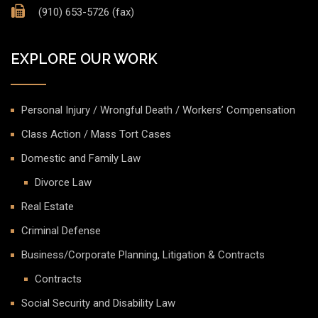
(910) 653-5726 (fax)
EXPLORE OUR WORK
Personal Injury / Wrongful Death / Workers’ Compensation
Class Action / Mass Tort Cases
Domestic and Family Law
Divorce Law
Real Estate
Criminal Defense
Business/Corporate Planning, Litigation & Contracts
Contracts
Social Security and Disability Law