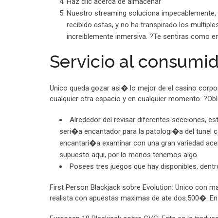
Haz clic acerca de almacenar
Nuestro streaming soluciona impecablemente, 
recibido estas, y no ha transpirado los multipl
increiblemente inmersiva. ?Te sentiras como en 
Servicio al consumi
Unico queda gozar asi� lo mejor de el casino corpora
cualquier otra espacio y en cualquier momento. ?Ob
Alrededor del revisar diferentes secciones, e
seri�a encantador para la patologi�a del tunel
encantari�a examinar con una gran variedad ace
supuesto aqui, por lo menos tenemos algo.
Posees tres juegos que hay disponibles, dentro
First Person Blackjack sobre Evolution: Unico con man
realista con apuestas maximas de ate dos.500�. En