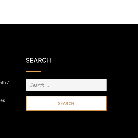
SEARCH
Search
ath /
for:
ses