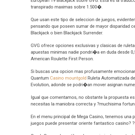
European 19 Blackjack sobre GVG: Esta es la tradu
transpirado maximas sobre 1.500�.
Que usan este tipo de seleccion de juegos, evidente
pensando que poseen sumar de mayor disparidad cerca
Blackjack o bien Blackjack Surrender.
GVG ofrece opciones exclusivas y clasicas de ruleta f
apuestas minimas nadie pondri�a en duda desde 0,5
American Roulette First Person.
Si buscas una opcion mas profusamente emocionante,
Quantum
Casino mountgold
Ruleta Automatizada de 
Evolution, adonde se podri�an mover asignan numer
Igual que comentamos, no obstante la propuesta es
necesitas la maniobra correcta y ?muchisima fortun
En el menu principal de Mega Casino, tenemos una
juegos puede presentar oriente fantastico casino?