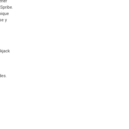
ener
Spribe.
bique
se y
ckjack
des.