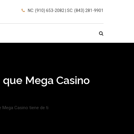
NC: (910) 653-2082 | SC: (843) 281-9901
s que Mega Casino
 Mega Casino tiene de ti