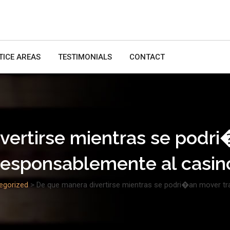
TICE AREAS
TESTIMONIALS
CONTACT
vertirse mientras se podri
responsablemente al casin
egorized
>
De que manera divertirse mientras se podri�an mover tr