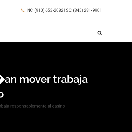
NC: (910) 653-2082 | SC: (843) 281-9901
�an mover trabaja
o
abaja responsablemente al casino