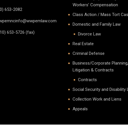
Workers’ Compensation
0) 653-2082
Class Action / Mass Tort Ca
pemncinfo@wwpemlaw.com
Domestic and Family Law
10) 653-5726 (fax)
Divorce Law
Real Estate
Criminal Defense
Business/Corporate Planning
Litigation & Contracts
Contracts
Social Security and Disability
Collection Work and Liens
Appeals