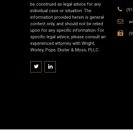
be construed as legal advice for any
(91
individual case or situation. The
information provided herein is general
ww
content only, and should not be relied
upon for any specific information. For
(9
specific legal advice, please consult an
experienced attorney with Wright,
Worley, Pope, Ekster & Moss, PLLC.