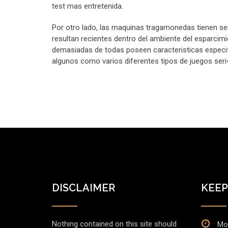
test mas entretenida.
Por otro lado, las maquinas tragamonedas tienen sen
resultan recientes dentro del ambiente del esparci
demasiadas de todas poseen caracteristicas especifi
algunos como varios diferentes tipos de juegos seri
DISCLAIMER
KEEP
Nothing contained on this site should
Mon