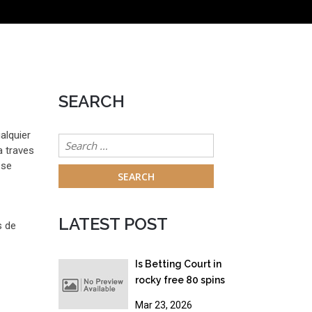
SEARCH
alquier
Search
a traves
for:
 se
LATEST POST
s de
Is Betting Court in
rocky free 80 spins
australia? Gambling
Mar 23, 2026