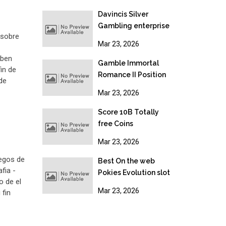
establishment,
Gambling & Online
Davincis Silver
gambling Legislation
Gambling enterprise
2026
 sobre
No-deposit Bonus
Mar 23, 2026
eben
Gamble Immortal
in de
Romance II Position
de
Free Revolves No
Mar 23, 2026
deposit Acceptance
Added bonus
Score 10B Totally
free Coins
Mar 23, 2026
uegos de
Best On the web
fia -
Pokies Evolution slot
o de el
free spins in australia
Mar 23, 2026
 fin
2025: Top 10 Bien au
Pokie Sites