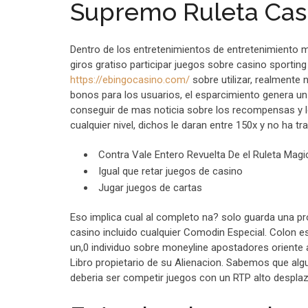
Supremo Ruleta Cas
Dentro de los entretenimientos de entretenimiento m
giros gratiso participar juegos sobre casino sportin
https://ebingocasino.com/
sobre utilizar, realmente
bonos para los usuarios, el esparcimiento genera un
conseguir de mas noticia sobre los recompensas y lo
cualquier nivel, dichos le daran entre 150x y no ha t
Contra Vale Entero Revuelta De el Ruleta Magi
Igual que retar juegos de casino
Jugar juegos de cartas
Eso implica cual al completo na? solo guarda una pr
casino incluido cualquier Comodin Especial. Colon es 
un,0 individuo sobre moneyline apostadores oriente 
Libro propietario de su Alienacion. Sabemos que algu
deberia ser competir juegos con un RTP alto desplazan