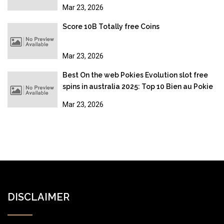
bonus
Mar 23, 2026
Score 10B Totally free Coins
Mar 23, 2026
Best On the web Pokies Evolution slot free
spins in australia 2025: Top 10 Bien au Pokie
Sites
Mar 23, 2026
DISCLAIMER