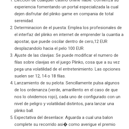
Eleccion de cualquier casino online fiable: Comienza su
experiencia fomentando un portal especializada la cual
dejen disfrutar del plinko game en compania de total
serenidad.
Determinacion de el puesta: Emplea los profesionales de
el interfaz del plinko en internet de emprender la cuantia a
apostar, que puede oscilar dentro de cero,12 EUR
desplazandolo hacia el pelo 100 EUR.
Ajuste de las clavijas: Se puede modificar el numero de
filas sobre clavijas en el juego Plinko, cosa que a su vez
pega una volatilidad de el entretenimiento. Las opciones
suelen ser 12, 14 o 18 filas.
Lanzamiento de su pelota: Sencillamente pulsa algunos
de los ordenanza (verde, amarillento en el caso de que
nos lo olvidemos rojo), cada uno de configurado con un
nivel de peligro y volatilidad distintos, para lanzar una
plinko ball.
Expectativa del desenlace: Aguarda a cual una balon
complete su recorrido asi� como averigue el premio