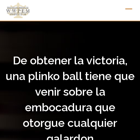
Skip
to
content
De obtener la victoria,
una plinko ball tiene que
venir sobre la
embocadura que
otorgue cualquier
galardon