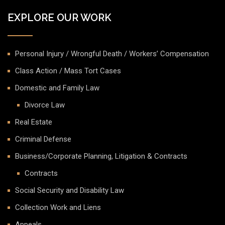
EXPLORE OUR WORK
Personal Injury / Wrongful Death / Workers’ Compensation
Class Action / Mass Tort Cases
Domestic and Family Law
Divorce Law
Real Estate
Criminal Defense
Business/Corporate Planning, Litigation & Contracts
Contracts
Social Security and Disability Law
Collection Work and Liens
Appeals