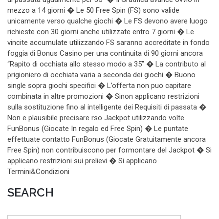
mezzo a 14 giorni � Le 50 Free Spin (FS) sono valide
unicamente verso qualche giochi � Le FS devono avere luogo
richieste con 30 giorni anche utilizzate entro 7 giorni � Le
vincite accumulate utilizzando FS saranno accreditate in fondo
foggia di Bonus Casino per una continuita di 90 giorni ancora
“Rapito di occhiata allo stesso modo a 35” � La contributo al
prigioniero di occhiata varia a seconda dei giochi � Buono
single sopra giochi specifici � L’offerta non puo capitare
combinata in altre promozioni � Sinon applicano restrizioni
sulla sostituzione fino al intelligente dei Requisiti di passata �
Non e plausibile precisare rso Jackpot utilizzando volte
FunBonus (Giocate In regalo ed Free Spin) � Le puntate
effettuate contatto FunBonus (Giocate Gratuitamente ancora
Free Spin) non contribuiscono per formontare del Jackpot � Si
applicano restrizioni sui prelievi � Si applicano
Termini&Condizioni
SEARCH