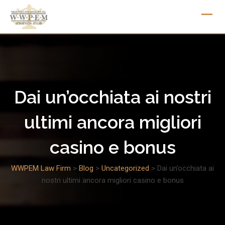
Skip
to
content
Dai un’occhiata ai nostri
ultimi ancora migliori
casino e bonus
WWPEM Law Firm
>
Blog
>
Uncategorized
>
Dai un’occhiata ai
nostri ultimi ancora migliori casino e bonus