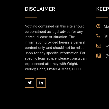
DISCLAIMER
KEEP
Nothing contained on this site should
Mon
be construed as legal advice for any
(91
individual case or situation. The
information provided herein is general
ww
content only, and should not be relied
upon for any specific information. For
(9
specific legal advice, please consult an
experienced attorney with Wright,
Worley, Pope, Ekster & Moss, PLLC.