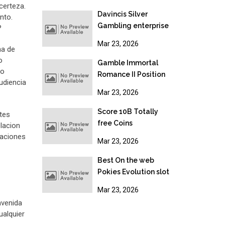
establishment,
certeza.
Gambling & Online
Davincis Silver
nto.
gambling Legislation
Gambling enterprise
?
2026
No-deposit Bonus
Mar 23, 2026
na de
o
Gamble Immortal
no
Romance II Position
udiencia
Free Revolves No
Mar 23, 2026
deposit Acceptance
Added bonus
Score 10B Totally
tes
free Coins
lacion
caciones
Mar 23, 2026
Best On the web
Pokies Evolution slot
free spins in australia
Mar 23, 2026
2025: Top 10 Bien au
nvenida
Pokie Sites
ualquier