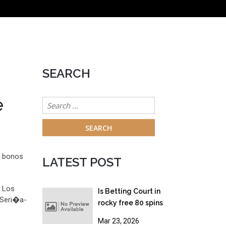
SEARCH
e
Search
for:
a bonos
LATEST POST
? Los
Is Betting Court in
 Seri�a-
rocky free 80 spins
australia? Gambling
Mar 23, 2026