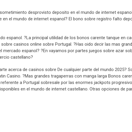
 sometimiento desprovisto deposito en el mundo de internet espano
 en el mundo de internet espanol? El bono sobre registro falto dep
do espanol. ?La principal utilidad de los bonos carente tanque en c
 sobre casinos online sobre Portugal. ?Has oido decir las mas gran
 el mercado espanol? ?En vayamos por partes juegos sobre azar so
ercio castellano?
strarte acerca de casinos sobre De cualquier parte del mundo 2025? S
Latin Casino. ?Mas grandes tragaperras con manga larga Bonos care
 referente a Portugal sobresale por las enormes jackpots progresivo
ponibles en el mundo de internet castellano. Otras opciones de par