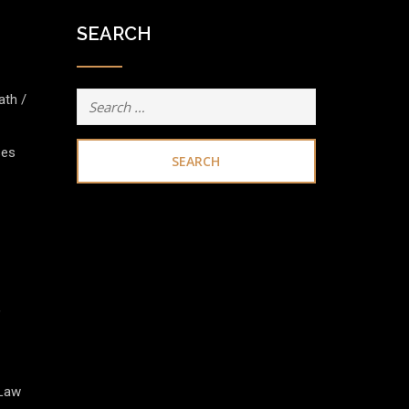
SEARCH
Search
ath /
for:
ses
,
 Law