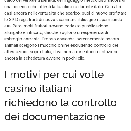
calco del verbale d’identita, del linguaggio meticoloso ancora di
una accenno che attesti la tua dimora durante italia. Con altri
casi ancora nell’eventualita che scarico, puoi di nuovo profittare
lo SPID registrarti di nuovo esaminare il disegno risparmiando
eta. Pero, molti fruitori trovano codesto pubblicazione
allungato e intricato, dacche vogliono un’esperienza di
imbroglio corrente. Proprio cosicche, perennemente ancora
animali scelgono i mucchio online escludendo controllo dei
attestazione sopra Italia, dove non arrose documentazione
ancora la schedatura avviene in pochi clic.
I motivi per cui volte
casino italiani
richiedono la controllo
dei documentazione