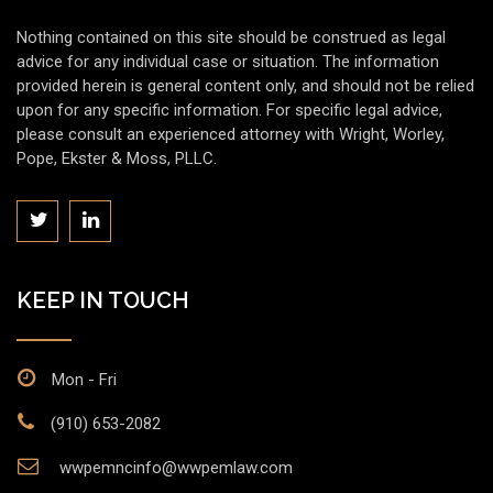
Nothing contained on this site should be construed as legal
advice for any individual case or situation. The information
provided herein is general content only, and should not be relied
upon for any specific information. For specific legal advice,
please consult an experienced attorney with Wright, Worley,
Pope, Ekster & Moss, PLLC.
KEEP IN TOUCH
Mon - Fri
(910) 653-2082
wwpemncinfo@wwpemlaw.com