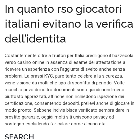
In quanto rso giocatori
italiani evitano la verifica
dell’identita
Costantemente oltre a fruitori per Italia prediligono il bazzecola
verso casino online in assenza di esame dei attestazione a
ricevere un’esperienza con l’aggiunta di svelto anche senza
problemi. La prassi KYC, pure tanto celebre a la sicurezza,
viene visione da molti che tipo di sconfitta di periodo. Volte
mucchio privo di inoltro documenti sono quindi nondimeno
piuttosto apprezzati, affinche non richiedono ispezione dei
certificazione, consentendo depositi, prelievi anche di giocare in
modo pronto. Sebbene indivis bisca verificato sembra dare in
prestito garanzie, oggidi molti siti uniscono privacy ed
sostegno escludendo far calare come alcuno eta
SEARCH