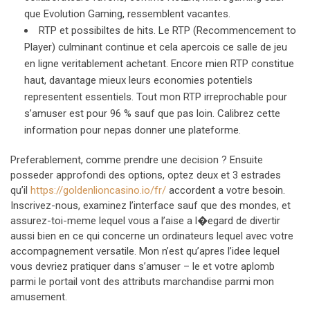
que Evolution Gaming, ressemblent vacantes.
RTP et possibiltes de hits. Le RTP (Recommencement to
Player) culminant continue et cela apercois ce salle de jeu
en ligne veritablement achetant. Encore mien RTP constitue
haut, davantage mieux leurs economies potentiels
representent essentiels. Tout mon RTP irreprochable pour
s’amuser est pour 96 % sauf que pas loin. Calibrez cette
information pour nepas donner une plateforme.
Preferablement, comme prendre une decision ? Ensuite
posseder approfondi des options, optez deux et 3 estrades
qu’il
https://goldenlioncasino.io/fr/
accordent a votre besoin.
Inscrivez-nous, examinez l’interface sauf que des mondes, et
assurez-toi-meme lequel vous a l’aise a l�egard de divertir
aussi bien en ce qui concerne un ordinateurs lequel avec votre
accompagnement versatile. Mon n’est qu’apres l’idee lequel
vous devriez pratiquer dans s’amuser – le et votre aplomb
parmi le portail vont des attributs marchandise parmi mon
amusement.