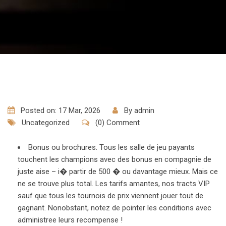
Posted on: 17 Mar, 2026
By
admin
Uncategorized
(0) Comment
Bonus ou brochures. Tous les salle de jeu payants
touchent les champions avec des bonus en compagnie de
juste aise – i� partir de 500 � ou davantage mieux. Mais ce
ne se trouve plus total. Les tarifs amantes, nos tracts VIP
sauf que tous les tournois de prix viennent jouer tout de
gagnant. Nonobstant, notez de pointer les conditions avec
administree leurs recompense !