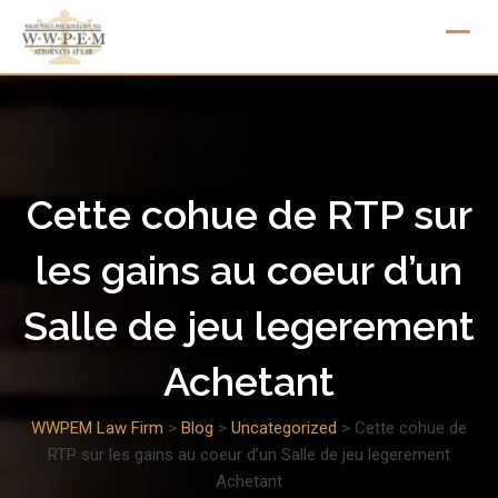
Skip
to
content
Cette cohue de RTP sur
les gains au coeur d’un
Salle de jeu legerement
Achetant
WWPEM Law Firm
>
Blog
>
Uncategorized
>
Cette cohue de
RTP sur les gains au coeur d’un Salle de jeu legerement
Achetant