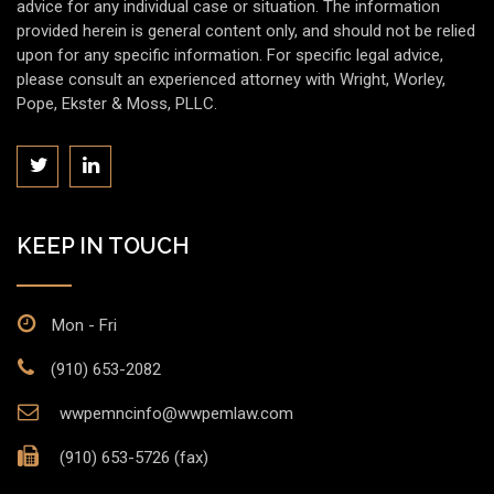
advice for any individual case or situation. The information
provided herein is general content only, and should not be relied
upon for any specific information. For specific legal advice,
please consult an experienced attorney with Wright, Worley,
Pope, Ekster & Moss, PLLC.
KEEP IN TOUCH
Mon - Fri
(910) 653-2082
wwpemncinfo@wwpemlaw.com
(910) 653-5726 (fax)