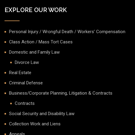
EXPLORE OUR WORK
Personal Injury / Wrongful Death / Workers’ Compensation
Class Action / Mass Tort Cases
Domestic and Family Law
Divorce Law
Real Estate
Criminal Defense
Business/Corporate Planning, Litigation & Contracts
Contracts
Social Security and Disability Law
Collection Work and Liens
Appeals