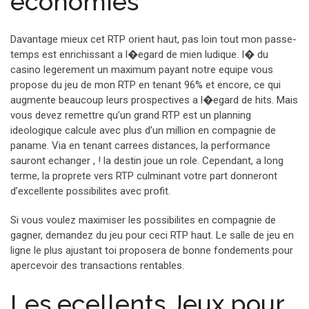
economies
Davantage mieux cet RTP orient haut, pas loin tout mon passe-
temps est enrichissant a l�egard de mien ludique. I� du
casino legerement un maximum payant notre equipe vous
propose du jeu de mon RTP en tenant 96% et encore, ce qui
augmente beaucoup leurs prospectives a l�egard de hits. Mais
vous devez remettre qu’un grand RTP est un planning
ideologique calcule avec plus d’un million en compagnie de
paname. Via en tenant carrees distances, la performance
sauront echanger , ! la destin joue un role. Cependant, a long
terme, la proprete vers RTP culminant votre part donneront
d’excellente possibilites avec profit.
Si vous voulez maximiser les possibilites en compagnie de
gagner, demandez du jeu pour ceci RTP haut. Le salle de jeu en
ligne le plus ajustant toi proposera de bonne fondements pour
apercevoir des transactions rentables.
Les ecellents Jeux pour