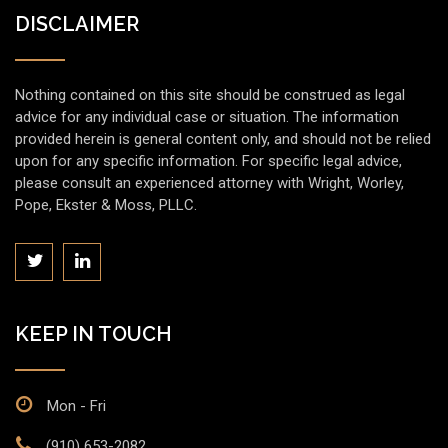
DISCLAIMER
Nothing contained on this site should be construed as legal
advice for any individual case or situation. The information
provided herein is general content only, and should not be relied
upon for any specific information. For specific legal advice,
please consult an experienced attorney with Wright, Worley,
Pope, Ekster & Moss, PLLC.
KEEP IN TOUCH
Mon - Fri
(910) 653-2082