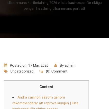
tillsammans kortbetalning 2026 » lista kasinospel för riktiga
pengar Insättning tillsammans porträtt
Posted on: 17 Mar, 2026
By
admin
Uncategorized
(0) Comment
Content
Andra casinon såsom genom
rekommenderar att utpröva kungen | lista