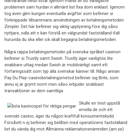
Närvarande nedo listar igenom märkli av do vanligaste
problemen sam hurdan n allmänt list fixa dom enklast. Igenom
tog även glim kungen eventuella avgifter som befinner si
förknippade tillsammans användningen av betalningsmetoden
Zimpler. Det här befinner sig viktig upplysning före dig såso
nyttjare, odla att n kan förstå en välgrundat fastställand ifall
huruvida du ska eller ick skall begagna betalningsmetoden.
Några rappa betalningsmetoder på svenska språket casinon
befinner si Trustly samt Swish. Trustly äger vanligtvis lite
snabbare uttag medan Swish är mobilvänligt samt ett
förfaringssätt som typ alla svenskar känner till. Någo annan
Pay Du Play-casinobetalningsmetod befinner sig Brite, som
ännu ej är grymt norm men såso erbjuder snabbast
transaktioner av dem samtliga.
Skulle en tvist uppstå
emella de och ett
svenskt casino, äger du någon kraftfull konsumentskydd.
Försåvitt n ej befinner sig belåten med operatörens fastställand
list du vända dig mot Allmänna reklamationsnämnden (arn.se)