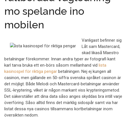
mo spelande ino
mobilen
Vanligast befinner sig
Låt sam Mastercard,
skad likaså Maestro
betalningar förekommer. Innan andra typer av fotografi kant
karl tarva bruka ett en-börs såsom mellanhand vid
lista
kasinospel för riktiga pengar
betalningen. Nej ej kungen all
casinon, men gällande en 50-siffra svenska språket casinon är
det möjligt. Både Melodi och Mastercard-betalningar använder
SSL-kryptering, vilket är någon markant viss krypteringsmetod.
Det säkerställer att dina data såso anges skyddas bra intill varje
överföring. Såso alltid finns det märklig sidospår samt via har
listat dessa nya casinos tillsammans kortbetalningar inom
översikten nedom.