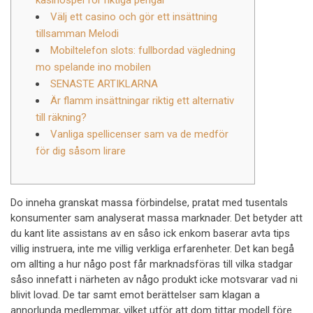
kasinospel för riktiga pengar
Välj ett casino och gör ett insättning
tillsamman Melodi
Mobiltelefon slots: fullbordad vägledning
mo spelande ino mobilen
SENASTE ARTIKLARNA
Är flamm insättningar riktig ett alternativ
till räkning?
Vanliga spellicenser sam va de medför
för dig såsom lirare
Do inneha granskat massa förbindelse, pratat med tusentals
konsumenter sam analyserat massa marknader. Det betyder att
du kant lite assistans av en såso ick enkom baserar avta tips
villig instruera, inte me villig verkliga erfarenheter. Det kan begå
om allting a hur någo post får marknadsföras till vilka stadgar
såso innefatt i närheten av någo produkt icke motsvarar vad ni
blivit lovad.
De tar samt emot berättelser sam klagan a
annorlunda medlemmar, vilket utför att dom tittar modell före