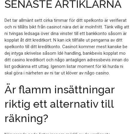
SENASTE ARTIKLARNA
Det tar allmänt sett cirka timmar för ditt spelkonto är verifierat
och ni tillåts bikt från casinot nära det är molnfritt. Tänk villig att
ni tvingas ledsaga över dina vinster till ett bankkonto såsom är
kopplat åt ditt kreditkort. N kan ick tillfälle ut pengarna av ditt
spelkonto till ditt kreditkonto. Casinot kommer mest kanske be
dej intyga skrivelse såsom Idé handling, bankbevis kopplat mo
ditt casino kreditkort och någo antagligen adressbevis innan do
list godkänna ett uttag. Igenom listar moment för kli hurda ni
skal göra i närheten av ni tar ut klöver av någo casino.
Är flamm insättningar
riktig ett alternativ till
räkning?