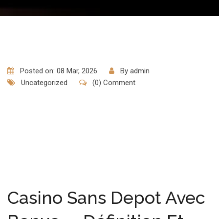
Posted on: 08 Mar, 2026
By
admin
Uncategorized
(0) Comment
Casino Sans Depot Avec