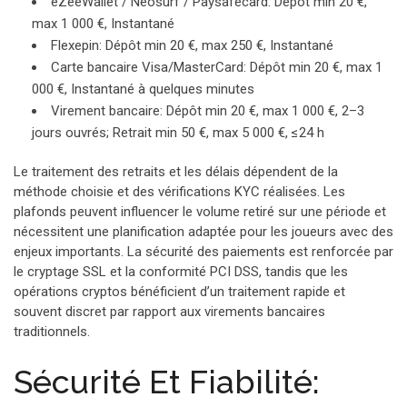
eZeeWallet / Neosurf / Paysafecard: Dépôt min 20 €,
max 1 000 €, Instantané
Flexepin: Dépôt min 20 €, max 250 €, Instantané
Carte bancaire Visa/MasterCard: Dépôt min 20 €, max 1
000 €, Instantané à quelques minutes
Virement bancaire: Dépôt min 20 €, max 1 000 €, 2–3
jours ouvrés; Retrait min 50 €, max 5 000 €, ≤24 h
Le traitement des retraits et les délais dépendent de la
méthode choisie et des vérifications KYC réalisées. Les
plafonds peuvent influencer le volume retiré sur une période et
nécessitent une planification adaptée pour les joueurs avec des
enjeux importants. La sécurité des paiements est renforcée par
le cryptage SSL et la conformité PCI DSS, tandis que les
opérations cryptos bénéficient d’un traitement rapide et
souvent discret par rapport aux virements bancaires
traditionnels.
Sécurité Et Fiabilité: