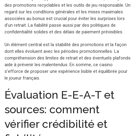
des promotions recyclables et les outils de jeu responsable. Un
regard sur les conditions générales et les mises maximales
associées au bonus est crucial pour éviter les surprises lors
d’un retrait. La fiabilité passe aussi par des politiques de
confidentialité solides et des délais de paiement prévisibles.
Un élément central est la stabilité des promotions et la façon
dont elles évoluent avec les périodes promotionnelles. La
compréhension des limites de retrait et des éventuels plafonds
aide à prévenir les malentendus. En somme, ce casino
s’efforce de proposer une expérience lisible et équilibrée pour
le joueur français.
Évaluation E-E-A-T et
sources: comment
vérifier crédibilité et