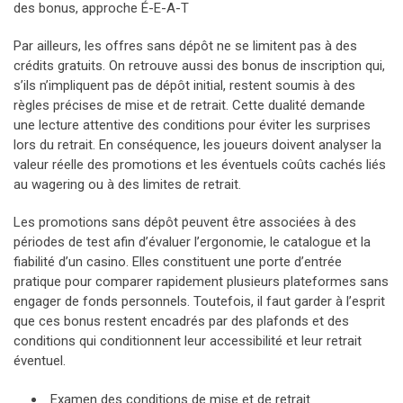
des bonus, approche É-E-A-T
Par ailleurs, les offres sans dépôt ne se limitent pas à des
crédits gratuits. On retrouve aussi des bonus de inscription qui,
s’ils n’impliquent pas de dépôt initial, restent soumis à des
règles précises de mise et de retrait. Cette dualité demande
une lecture attentive des conditions pour éviter les surprises
lors du retrait. En conséquence, les joueurs doivent analyser la
valeur réelle des promotions et les éventuels coûts cachés liés
au wagering ou à des limites de retrait.
Les promotions sans dépôt peuvent être associées à des
périodes de test afin d’évaluer l’ergonomie, le catalogue et la
fiabilité d’un casino. Elles constituent une porte d’entrée
pratique pour comparer rapidement plusieurs plateformes sans
engager de fonds personnels. Toutefois, il faut garder à l’esprit
que ces bonus restent encadrés par des plafonds et des
conditions qui conditionnent leur accessibilité et leur retrait
éventuel.
Examen des conditions de mise et de retrait