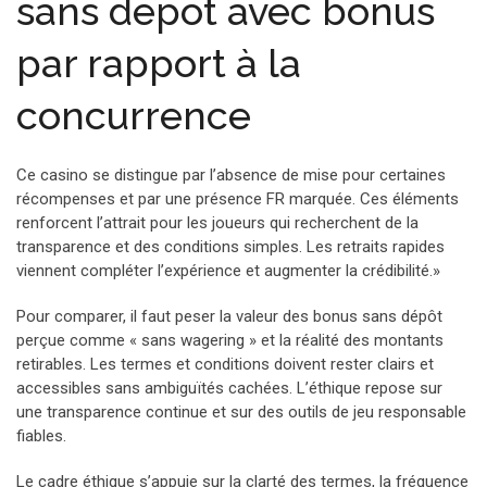
sans depot avec bonus
par rapport à la
concurrence
Ce casino se distingue par l’absence de mise pour certaines
récompenses et par une présence FR marquée. Ces éléments
renforcent l’attrait pour les joueurs qui recherchent de la
transparence et des conditions simples. Les retraits rapides
viennent compléter l’expérience et augmenter la crédibilité.»
Pour comparer, il faut peser la valeur des bonus sans dépôt
perçue comme « sans wagering » et la réalité des montants
retirables. Les termes et conditions doivent rester clairs et
accessibles sans ambiguïtés cachées. L’éthique repose sur
une transparence continue et sur des outils de jeu responsable
fiables.
Le cadre éthique s’appuie sur la clarté des termes, la fréquence