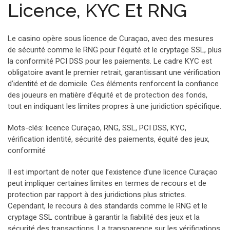
Licence, KYC Et RNG
Le casino opère sous licence de Curaçao, avec des mesures
de sécurité comme le RNG pour l’équité et le cryptage SSL, plus
la conformité PCI DSS pour les paiements. Le cadre KYC est
obligatoire avant le premier retrait, garantissant une vérification
d’identité et de domicile. Ces éléments renforcent la confiance
des joueurs en matière d’équité et de protection des fonds,
tout en indiquant les limites propres à une juridiction spécifique.
Mots-clés: licence Curaçao, RNG, SSL, PCI DSS, KYC,
vérification identité, sécurité des paiements, équité des jeux,
conformité
Il est important de noter que l’existence d’une licence Curaçao
peut impliquer certaines limites en termes de recours et de
protection par rapport à des juridictions plus strictes.
Cependant, le recours à des standards comme le RNG et le
cryptage SSL contribue à garantir la fiabilité des jeux et la
sécurité des transactions. La transparence sur les vérifications