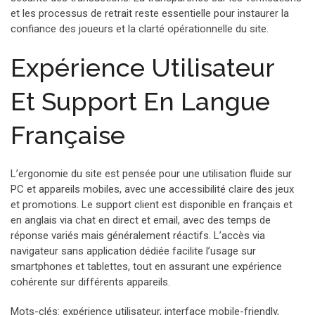
et les processus de retrait reste essentielle pour instaurer la
confiance des joueurs et la clarté opérationnelle du site.
Expérience Utilisateur
Et Support En Langue
Française
L’ergonomie du site est pensée pour une utilisation fluide sur
PC et appareils mobiles, avec une accessibilité claire des jeux
et promotions. Le support client est disponible en français et
en anglais via chat en direct et email, avec des temps de
réponse variés mais généralement réactifs. L’accès via
navigateur sans application dédiée facilite l’usage sur
smartphones et tablettes, tout en assurant une expérience
cohérente sur différents appareils.
Mots-clés: expérience utilisateur, interface mobile-friendly,