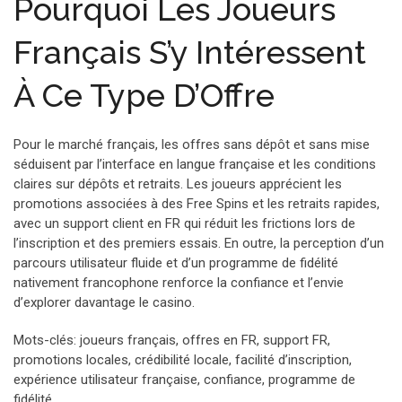
Pourquoi Les Joueurs
Français S’y Intéressent
À Ce Type D’Offre
Pour le marché français, les offres sans dépôt et sans mise
séduisent par l’interface en langue française et les conditions
claires sur dépôts et retraits. Les joueurs apprécient les
promotions associées à des Free Spins et les retraits rapides,
avec un support client en FR qui réduit les frictions lors de
l’inscription et des premiers essais. En outre, la perception d’un
parcours utilisateur fluide et d’un programme de fidélité
nativement francophone renforce la confiance et l’envie
d’explorer davantage le casino.
Mots-clés: joueurs français, offres en FR, support FR,
promotions locales, crédibilité locale, facilité d’inscription,
expérience utilisateur française, confiance, programme de
fidélité