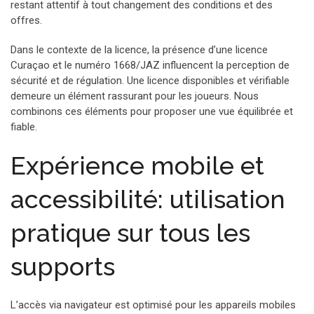
restant attentif à tout changement des conditions et des
offres.
Dans le contexte de la licence, la présence d’une licence
Curaçao et le numéro 1668/JAZ influencent la perception de
sécurité et de régulation. Une licence disponibles et vérifiable
demeure un élément rassurant pour les joueurs. Nous
combinons ces éléments pour proposer une vue équilibrée et
fiable.
Expérience mobile et
accessibilité: utilisation
pratique sur tous les
supports
L’accès via navigateur est optimisé pour les appareils mobiles