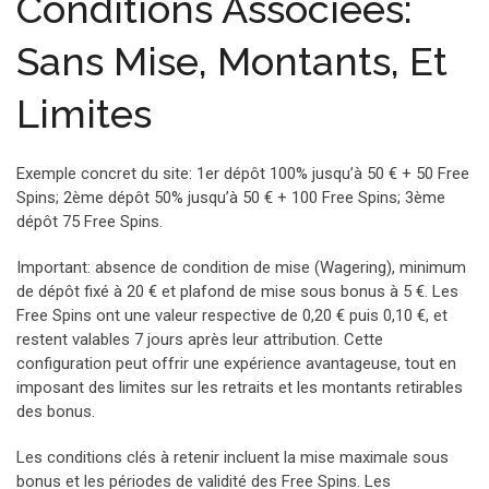
Conditions Associées:
Sans Mise, Montants, Et
Limites
Exemple concret du site: 1er dépôt 100% jusqu’à 50 € + 50 Free
Spins; 2ème dépôt 50% jusqu’à 50 € + 100 Free Spins; 3ème
dépôt 75 Free Spins.
Important: absence de condition de mise (Wagering), minimum
de dépôt fixé à 20 € et plafond de mise sous bonus à 5 €. Les
Free Spins ont une valeur respective de 0,20 € puis 0,10 €, et
restent valables 7 jours après leur attribution. Cette
configuration peut offrir une expérience avantageuse, tout en
imposant des limites sur les retraits et les montants retirables
des bonus.
Les conditions clés à retenir incluent la mise maximale sous
bonus et les périodes de validité des Free Spins. Les