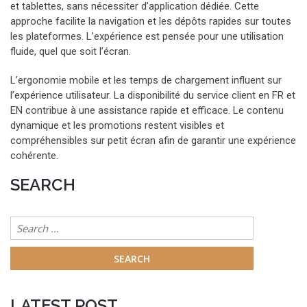
et tablettes, sans nécessiter d’application dédiée. Cette
approche facilite la navigation et les dépôts rapides sur toutes
les plateformes. L’expérience est pensée pour une utilisation
fluide, quel que soit l’écran.
L’ergonomie mobile et les temps de chargement influent sur
l’expérience utilisateur. La disponibilité du service client en FR et
EN contribue à une assistance rapide et efficace. Le contenu
dynamique et les promotions restent visibles et
compréhensibles sur petit écran afin de garantir une expérience
cohérente.
SEARCH
Search
for:
LATEST POST