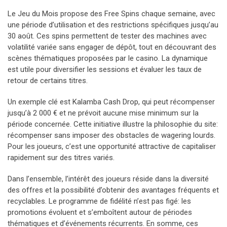
Le Jeu du Mois propose des Free Spins chaque semaine, avec
une période d’utilisation et des restrictions spécifiques jusqu’au
30 août. Ces spins permettent de tester des machines avec
volatilité variée sans engager de dépôt, tout en découvrant des
scènes thématiques proposées par le casino. La dynamique
est utile pour diversifier les sessions et évaluer les taux de
retour de certains titres.
Un exemple clé est Kalamba Cash Drop, qui peut récompenser
jusqu’à 2 000 € et ne prévoit aucune mise minimum sur la
période concernée. Cette initiative illustre la philosophie du site:
récompenser sans imposer des obstacles de wagering lourds.
Pour les joueurs, c’est une opportunité attractive de capitaliser
rapidement sur des titres variés.
Dans l’ensemble, l’intérêt des joueurs réside dans la diversité
des offres et la possibilité d’obtenir des avantages fréquents et
recyclables. Le programme de fidélité n’est pas figé: les
promotions évoluent et s’emboîtent autour de périodes
thématiques et d’événements récurrents. En somme, ces