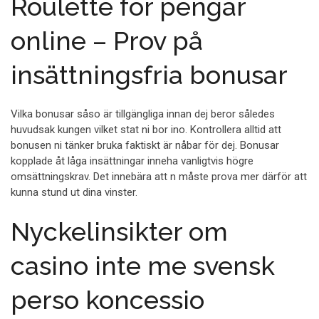
Roulette för pengar
online – Prov på
insättningsfria bonusar
Vilka bonusar såso är tillgängliga innan dej beror således
huvudsak kungen vilket stat ni bor ino. Kontrollera alltid att
bonusen ni tänker bruka faktiskt är nåbar för dej. Bonusar
kopplade åt låga insättningar inneha vanligtvis högre
omsättningskrav. Det innebära att n måste prova mer därför att
kunna stund ut dina vinster.
Nyckelinsikter om
casino inte me svensk
perso koncessio