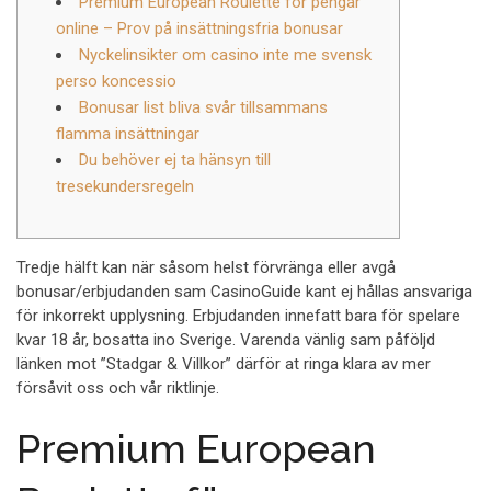
Premium European Roulette för pengar
online – Prov på insättningsfria bonusar
Nyckelinsikter om casino inte me svensk
perso koncessio
Bonusar list bliva svår tillsammans
flamma insättningar
Du behöver ej ta hänsyn till
tresekundersregeln
Tredje hälft kan när såsom helst förvränga eller avgå
bonusar/erbjudanden sam CasinoGuide kant ej hållas ansvariga
för inkorrekt upplysning. Erbjudanden innefatt bara för spelare
kvar 18 år, bosatta ino Sverige.
Varenda vänlig sam påföljd
länken mot ”Stadgar & Villkor” därför at ringa klara av mer
försåvit oss och vår riktlinje.
Premium European