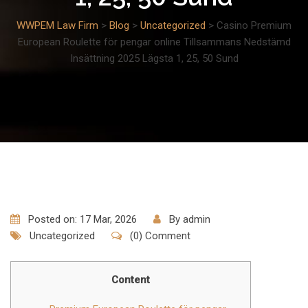
WWPEM Law Firm
>
Blog
>
Uncategorized
>
Casino Premium
European Roulette för pengar online Tillsammans Nedstämd
Insättning 2025 Lägsta 1, 25, 50 Sund
Posted on: 17 Mar, 2026
By
admin
Uncategorized
(0) Comment
Content