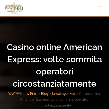
Skip
to
content
Casino online American
Express: volte sommita
operatori
circostanziatamente
WWPEM Law Firm
>
Blog
>
Uncategorized
>
Casino online
American Express: volte sommita operatori
circostanziatamente