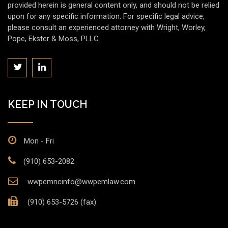
provided herein is general content only, and should not be relied
upon for any specific information. For specific legal advice,
please consult an experienced attorney with Wright, Worley,
Pope, Ekster & Moss, PLLC.
KEEP IN TOUCH
Mon - Fri
(910) 653-2082
wwpemncinfo@wwpemlaw.com
(910) 653-5726 (fax)