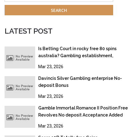
for:
LATEST POST
Is Betting Court in rocky free 80 spins
australia? Gambling establishment,
Gambling & Online gambling Legislation
Mar 23, 2026
2026
Davincis Silver Gambling enterprise No-
deposit Bonus
Mar 23, 2026
Gamble Immortal Romance II Position Free
Revolves No deposit Acceptance Added
bonus
Mar 23, 2026