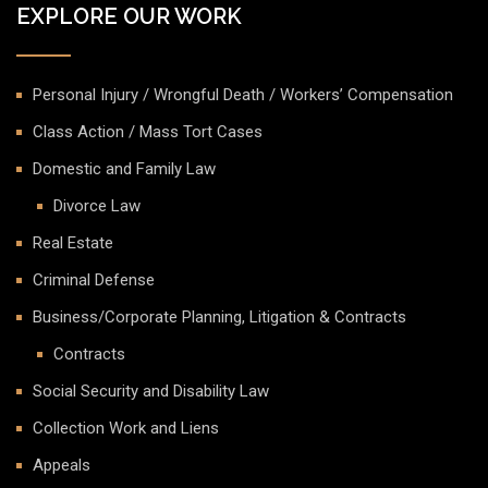
EXPLORE OUR WORK
Personal Injury / Wrongful Death / Workers’ Compensation
Class Action / Mass Tort Cases
Domestic and Family Law
Divorce Law
Real Estate
Criminal Defense
Business/Corporate Planning, Litigation & Contracts
Contracts
Social Security and Disability Law
Collection Work and Liens
Appeals