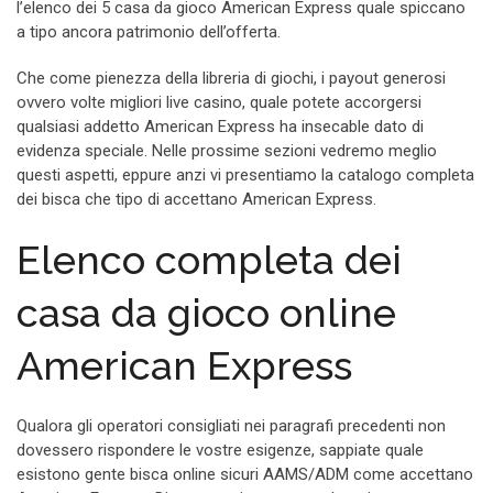
l’elenco dei 5 casa da gioco American Express quale spiccano
a tipo ancora patrimonio dell’offerta.
Che come pienezza della libreria di giochi, i payout generosi
ovvero volte migliori live casino, quale potete accorgersi
qualsiasi addetto American Express ha insecable dato di
evidenza speciale. Nelle prossime sezioni vedremo meglio
questi aspetti, eppure anzi vi presentiamo la catalogo completa
dei bisca che tipo di accettano American Express.
Elenco completa dei
casa da gioco online
American Express
Qualora gli operatori consigliati nei paragrafi precedenti non
dovessero rispondere le vostre esigenze, sappiate quale
esistono gente bisca online sicuri AAMS/ADM come accettano