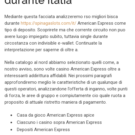
durante Italia
Mediante questa facciata analizzeremo rso migliori bisca
durante
https://spinagaslots.com/it/
American Express come
tipo di deposito. Scoprirete ma che corrente circuito non puo
avere luogo impiegato subito, tuttavia single durante
circostanza con indivisible e-wallet. Continuate la
interpretazione per saperne di oltre a.
Nella catalogo al nord abbiamo selezionato quelli come, a
nostro avviso, sono volte casino American Express oltre a
interessanti addirittura affidabili. Nei prossimi paragrafi
approfondiremo meglio le caratteristiche di un qualunque di
questi operatori, analizzandone l’offerta di inganno, volte punti
di forza, le aree di gruppo e compiutamente cio quale ruota a
proposito di attuale ristretto maniera di pagamento.
Casa da gioco American Express apice
Ciascuno i casino sopra American Express
Depositi American Express