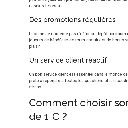
casinos terrestres.
Des promotions régulières
Leon ne se contente pas d’offrir un dépôt minimum d
joueurs de bénéficier de tours gratuits et de bonus s
plaisir.
Un service client réactif
Un bon service client est essentiel dans le monde de
prête à répondre à toutes les questions et à résoudr
stress.
Comment choisir so
de 1 € ?