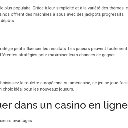
 plus populaire. Grâce à leur simplicité et à la variété des thèmes, e
asinos offrent des machines à sous avec des jackpots progressifs,
 dépôts.
ratégie peut influencer les résultats. Les joueurs peuvent facilement s
fférentes stratégies pour maximiser leurs chances de gagner.
hoisissiez la roulette européenne ou américaine, ce jeu se joue fac
un choix idéal pour les nouveaux joueurs.
er dans un casino en ligne
usieurs avantages :