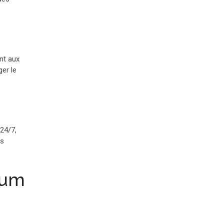
nt aux
ger le
24/7,
ns
mum