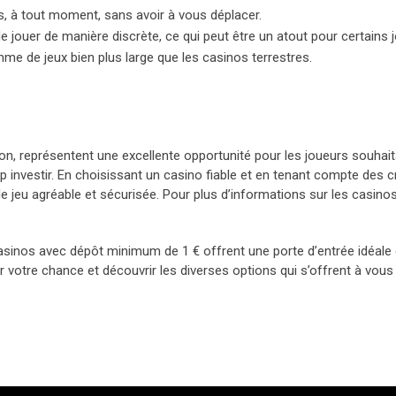
 à tout moment, sans avoir à vous déplacer.
 jouer de manière discrète, ce qui peut être un atout pour certains 
me de jeux bien plus large que les casinos terrestres.
 représentent une excellente opportunité pour les joueurs souhait
p investir. En choisissant un casino fiable et en tenant compte des c
 jeu agréable et sécurisée. Pour plus d’informations sur les casino
asinos avec dépôt minimum de 1 € offrent une porte d’entrée idéale
er votre chance et découvrir les diverses options qui s’offrent à vous 