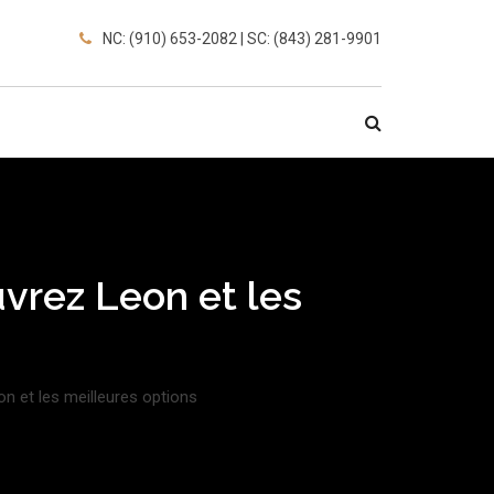
NC: (910) 653-2082 | SC: (843) 281-9901
vrez Leon et les
n et les meilleures options