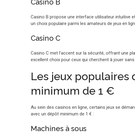
Casino B
Casino B propose une interface utilisateur intuitive
un choix populaire parmi les amateurs de jeux en lign
Casino C
Casino C met l’accent sur la sécurité, offrant une pl
excellent choix pour ceux qui cherchent à jouer sans 
Les jeux populaires 
minimum de 1 €
Au sein des casinos en ligne, certains jeux se démar
avec un dépôt minimum de 1 € :
Machines à sous