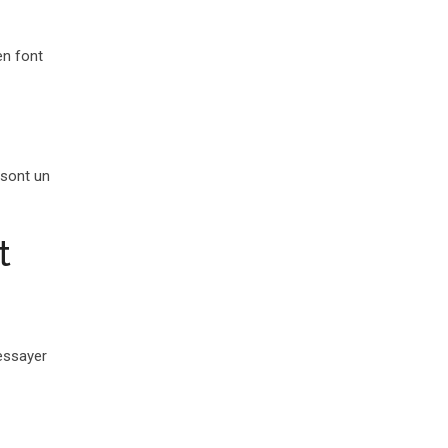
en font
 sont un
t
 essayer