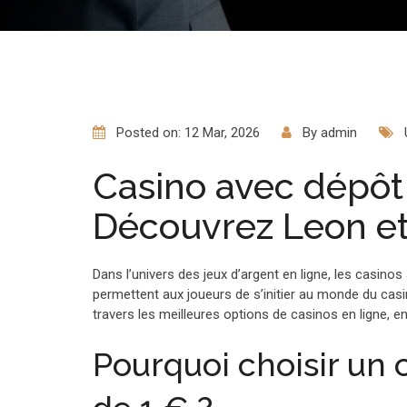
Posted on: 12 Mar, 2026
By
admin
Casino avec dépôt
Découvrez Leon et 
Dans l’univers des jeux d’argent en ligne, les casino
permettent aux joueurs de s’initier au monde du casi
travers les meilleures options de casinos en ligne, e
Pourquoi choisir un