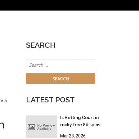
SEARCH
Search
for:
LATEST POST
de à
Is Betting Court in
m
rocky free 80 spins
australia? Gambling
Mar 23, 2026