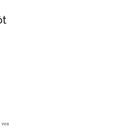
ôt
r vos