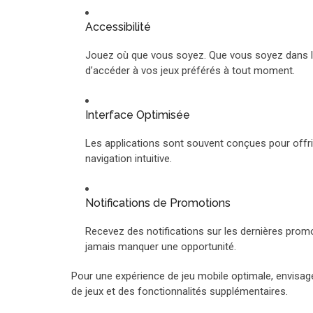
Accessibilité
Jouez où que vous soyez. Que vous soyez dans l
d’accéder à vos jeux préférés à tout moment.
Interface Optimisée
Les applications sont souvent conçues pour offrir
navigation intuitive.
Notifications de Promotions
Recevez des notifications sur les dernières prom
jamais manquer une opportunité.
Pour une expérience de jeu mobile optimale, envisage
de jeux et des fonctionnalités supplémentaires.