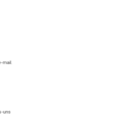
e-mail.
es-uns