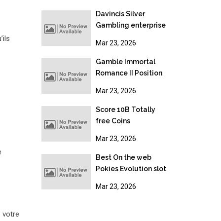
establishment,
Gambling & Online
Davincis Silver
gambling Legislation
Gambling enterprise
2026
No-deposit Bonus
’ils
Mar 23, 2026
Gamble Immortal
Romance II Position
Free Revolves No
Mar 23, 2026
deposit Acceptance
Added bonus
Score 10B Totally
free Coins
Mar 23, 2026
e
Best On the web
Pokies Evolution slot
free spins in australia
Mar 23, 2026
2025: Top 10 Bien au
Pokie Sites
 votre