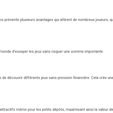
s présente plusieurs avantages qui attirent de nombreux joueurs, qu
le monde d’essayer les jeux sans risquer une somme importante.
de découvrir différents jeux sans pression financière. Cela crée un
ttractifs même pour les petits dépôts, maximisant ainsi la valeur de