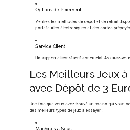
Options de Paiement
Vérifiez les méthodes de dépôt et de retrait dispo
portefeuilles électroniques et des cartes prépayé
Service Client
Un support client réactif est crucial. Assurez-vou
Les Meilleurs Jeux à
avec Dépôt de 3 Eur
Une fois que vous avez trouvé un casino qui vous con
des meilleurs types de jeux à essayer :
Machines à Sous