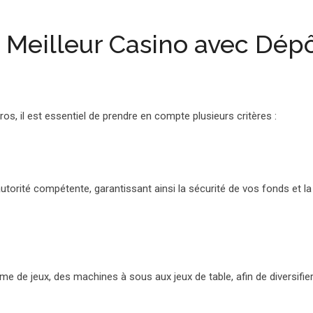
Meilleur Casino avec Dép
os, il est essentiel de prendre en compte plusieurs critères :
utorité compétente, garantissant ainsi la sécurité de vos fonds et la
 de jeux, des machines à sous aux jeux de table, afin de diversifie