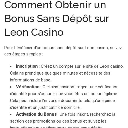
Comment Obtenir un
Bonus Sans Dépôt sur
Leon Casino
Pour bénéficier d’un bonus sans dépôt sur Leon casino, suivez
ces étapes simples :
Inscription
: Créez un compte sur le site de Leon casino.
Cela ne prend que quelques minutes et nécessite des
informations de base.
Vérification
: Certains casinos exigent une vérification
d’identité pour s’assurer que vous êtes un joueur légitime.
Cela peut inclure l’envoi de documents tels qu’une pièce
d’identité et un justificatif de domicile.
Activation du Bonus
: Une fois inscrit, recherchez la
section des promotions ou des bonus et suivez les