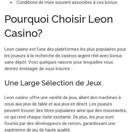
Conditions de mise souvent associées à ces bonus.
Pourquoi Choisir Leon
Casino?
Leon casino est l’une des plateformes les plus populaires pour
les joueurs à la recherche de casinos argent réel avec bonus
sans dépôt. Voici quelques raisons pour lesquelles vous
devriez envisager de vous inscrire :
Une Large Sélection de Jeux
Leon casino offre une variété de jeux, allant des machines à
sous aux jeux de table et aux jeux en direct. Les joueurs
peuvent trouver des titres populaires ainsi que des nouveautés,
ce qui rend chaque visite excitante. De plus, les jeux sont
fournis par des développeurs de renom, garantissant une
expérience de jeu de haute qualité.