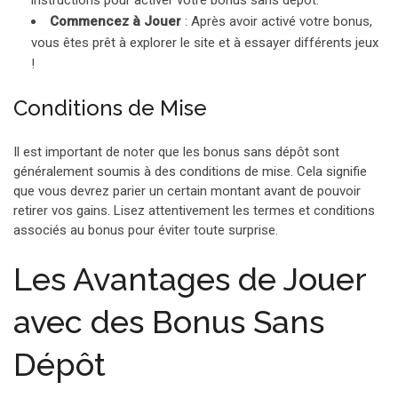
instructions pour activer votre bonus sans dépôt.
Commencez à Jouer
: Après avoir activé votre bonus,
vous êtes prêt à explorer le site et à essayer différents jeux
!
Conditions de Mise
Il est important de noter que les bonus sans dépôt sont
généralement soumis à des conditions de mise. Cela signifie
que vous devrez parier un certain montant avant de pouvoir
retirer vos gains. Lisez attentivement les termes et conditions
associés au bonus pour éviter toute surprise.
Les Avantages de Jouer
avec des Bonus Sans
Dépôt