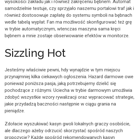
wysokości zakładu jak i również zakręceniu bębnem. Automat
samodzielnie testuje, czy sprzyjało naszemu portalowi traf jak i
również dostosowuje zapłatę do systemu symboli na bębnach
wedle tabelą wypłat. Fan ma możliwość skonfigurować też grę
w trybie automatycznym, wtenczas maszyna sama kręci
bębnem a mnie zostaje obserwowanie efektów w monitorze.
Sizzling Hot
Jesteśmy właściwie pewni, hdy wynajdzie w tym miejscu
przynajmniej kilka ciekawych ogłoszenia. Hazard darmowe owe
ponieważ poniższa pasja, jaką potrzebujemy dzielić się
pochodzące z różnymi. Uciecha w trybie darmowym umożliwia
zdobyć wszystkie wzory rywalizacji oraz wypracować strategie,
jakie przydadzą baczności następnie w ciągu grania na
pieniądze.
Zdołacie wyszukiwać kasyn gwoli lokalnych graczy osobiście,
ale dlaczego ażeby odrzucić skorzystać spośród naszych
propozycje? Każde spośród rekomendowanych kasyn