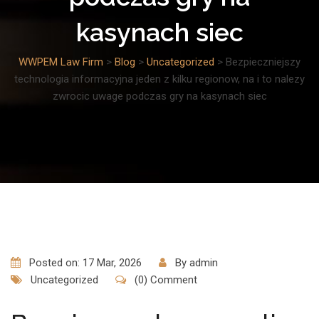
kasynach siec
WWPEM Law Firm
>
Blog
>
Uncategorized
>
Bezpieczniejszy
technologia informacyjna jeden z kilku regionow, na i to nalezy
zwrocic uwage podczas gry na kasynach siec
Posted on: 17 Mar, 2026
By
admin
Uncategorized
(0) Comment