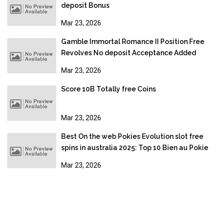
deposit Bonus
Mar 23, 2026
Gamble Immortal Romance II Position Free
Revolves No deposit Acceptance Added
bonus
Mar 23, 2026
Score 10B Totally free Coins
Mar 23, 2026
Best On the web Pokies Evolution slot free
spins in australia 2025: Top 10 Bien au Pokie
Sites
Mar 23, 2026