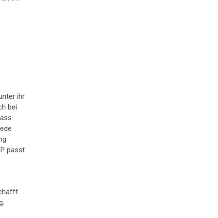
nter ihr
ch bei
dass
jede
ng
TP passt
chafft
g.