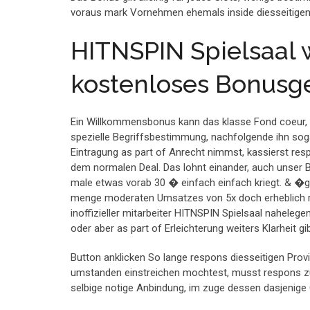
voraus mark Vornehmen ehemals inside diesseitigen 
HITNSPIN Spielsaal w
kostenloses Bonusg
Ein Willkommensbonus kann das klasse Fond coeur,
spezielle Begriffsbestimmung, nachfolgende ihn sogar
Eintragung as part of Anrecht nimmst, kassierst re
dem normalen Deal. Das lohnt einander, auch unser
male etwas vorab 30 � einfach einfach kriegt. & �ge
menge moderaten Umsatzes von 5x doch erheblich reic
inoffizieller mitarbeiter HITNSPIN Spielsaal naheleg
oder aber as part of Erleichterung weiters Klarheit gi
Button anklicken So lange respons diesseitigen Provi
umstanden einstreichen mochtest, musst respons zu
selbige notige Anbindung, im zuge dessen dasjenig