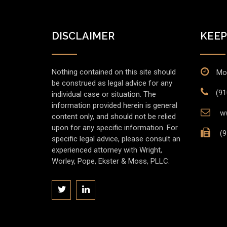
DISCLAIMER
KEEP
Nothing contained on this site should
Mon
be construed as legal advice for any
(91
individual case or situation. The
information provided herein is general
ww
content only, and should not be relied
upon for any specific information. For
(9
specific legal advice, please consult an
experienced attorney with Wright,
Worley, Pope, Ekster & Moss, PLLC.