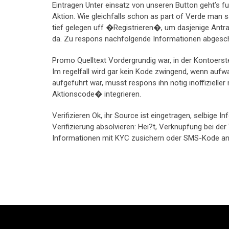
Eintragen Unter einsatz von unseren Button geht’s fu
Aktion. Wie gleichfalls schon as part of Verde man sa
tief gelegen uff �Registrieren�, um dasjenige Antra
da. Zu respons nachfolgende Informationen abgeschic
Promo Quelltext Vordergrundig war, in der Kontoerst
Im regelfall wird gar kein Kode zwingend, wenn aufwa
aufgefuhrt war, musst respons ihn notig inoffizielle
Aktionscode� integrieren.
Verifizieren Ok, ihr Source ist eingetragen, selbige 
Verifizierung absolvieren: Hei?t, Verknupfung bei d
Informationen mit KYC zusichern oder SMS-Kode an