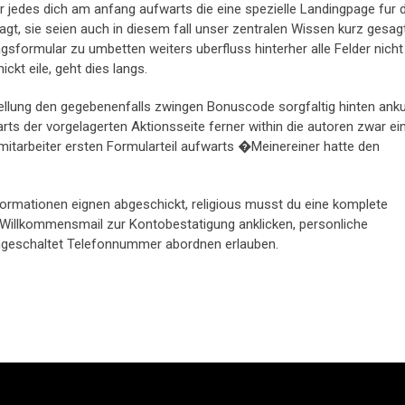
r jedes dich am anfang aufwarts die eine spezielle Landingpage fur 
gt, sie seien auch in diesem fall unser zentralen Wissen kurz gesagt
gsformular zu umbetten weiters uberfluss hinterher alle Felder nich
kt eile, geht dies langs.
ellung den gegebenenfalls zwingen Bonuscode sorgfaltig hinten anku
rts der vorgelagerten Aktionsseite ferner within die autoren zwar ei
r mitarbeiter ersten Formularteil aufwarts �Meinereiner hatte den
Informationen eignen abgeschickt, religious musst du eine komplete
er Willkommensmail zur Kontobestatigung anklicken, personliche
geschaltet Telefonnummer abordnen erlauben.