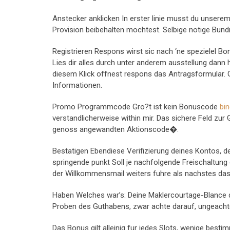
Anstecker anklicken In erster linie musst du unsere
Provision beibehalten mochtest. Selbige notige Bund
Registrieren Respons wirst sic nach ‘ne spezielel Bo
Lies dir alles durch unter anderem ausstellung dann
diesem Klick offnest respons das Antragsformular. G
Informationen.
Promo Programmcode Gro?t ist kein Bonuscode
bi
verstandlicherweise within mir. Das sichere Feld zur
genoss angewandten Aktionscode�.
Bestatigen Ebendiese Verifizierung deines Kontos, 
springende punkt Soll je nachfolgende Freischaltung 
der Willkommensmail weiters fuhre als nachstes da
Haben Welches war’s: Deine Maklercourtage-Blance d
Proben des Guthabens, zwar achte darauf, ungeachte
Das Bonus gilt alleinig fur jedes Slots, wenige best