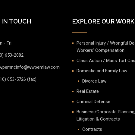
 IN TOUCH
EXPLORE OUR WORK
 - Fri
Personal Injury / Wrongful De
Workers’ Compensation
0) 653-2082
Class Action / Mass Tort Ca
pemncinfo@wwpemlaw.com
Domestic and Family Law
10) 653-5726 (fax)
Divorce Law
Real Estate
Criminal Defense
Business/Corporate Planning
Litigation & Contracts
Contracts