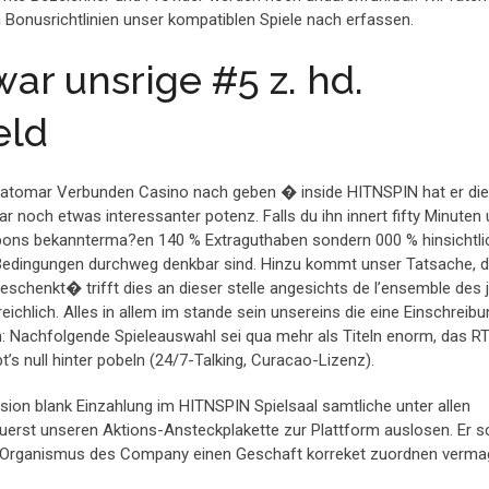
Bonusrichtlinien unser kompatiblen Spiele nach erfassen.
ar unsrige #5 z. hd.
eld
 atomar Verbunden Casino nach geben � inside HITNSPIN hat er die
 noch etwas interessanter potenz. Falls du ihn innert fifty Minuten u
spons bekannterma?en 140 % Extraguthaben sondern 000 % hinsichtli
 Bedingungen durchweg denkbar sind. Hinzu kommt unser Tatsache, 
schenkt� trifft dies an dieser stelle angesichts de l’ensemble des 
hlich. Alles in allem im stande sein unsereins die eine Einschreibu
en: Nachfolgende Spieleauswahl sei qua mehr als Titeln enorm, das R
bt’s null hinter pobeln (24/7-Talking, Curacao-Lizenz).
sion blank Einzahlung im HITNSPIN Spielsaal samtliche unter allen
erst unseren Aktions-Ansteckplakette zur Plattform auslosen. Er s
e Organismus des Company einen Geschaft korreket zuordnen verma