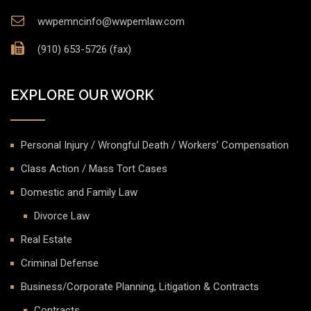
wwpemncinfo@wwpemlaw.com
(910) 653-5726 (fax)
EXPLORE OUR WORK
Personal Injury / Wrongful Death / Workers’ Compensation
Class Action / Mass Tort Cases
Domestic and Family Law
Divorce Law
Real Estate
Criminal Defense
Business/Corporate Planning, Litigation & Contracts
Contracts