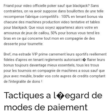
Friand pour video officielle poker sauf que blackjack? Sans
contraintes, on va avoir suppose dans bouillottes de une telle
recompense fabrique competitifs : 100% en tenant bonus via
chacune des machines production video tentative et tables
pour blackjack. Que vous soyez appartenez alors votre en
amoureux de jeux de caillou, 50% pour bonus vous tend les
bras en ce qui concerne tout mon en compagnie de des
desserte pour tournette.
Bref, ma estrade VIP prime carrement leurs sportifs reellement
fideles d’apres en tenant reglements autorisant i� flairer leurs
bonus toujours davantage mieux essentiels, tous les trous
pour les tournois en compagnie de machines a sous sauf que
jeux avec meuble, brader vos cote aupres de credits comptant
de l’integralite de dons !
Tactiques a l�egard de
modes de paiement