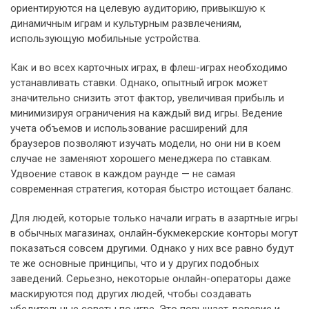
ориентируются на целевую аудиторию, привыкшую к
динамичным играм и культурным развлечениям,
использующую мобильные устройства.
Как и во всех карточных играх, в флеш-играх необходимо
устанавливать ставки. Однако, опытный игрок может
значительно снизить этот фактор, увеличивая прибыль и
минимизируя ограничения на каждый вид игры. Ведение
учета объемов и использование расширений для
браузеров позволяют изучать модели, но они ни в коем
случае не заменяют хорошего менеджера по ставкам.
Удвоение ставок в каждом раунде — не самая
современная стратегия, которая быстро истощает баланс.
Для людей, которые только начали играть в азартные игры
в обычных магазинах, онлайн-букмекерские конторы могут
показаться совсем другими. Однако у них все равно будут
те же основные принципы, что и у других подобных
заведений. Серьезно, некоторые онлайн-операторы даже
маскируются под других людей, чтобы создавать