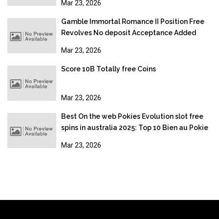
Mar 23, 2026
Gamble Immortal Romance II Position Free
Revolves No deposit Acceptance Added
bonus
Mar 23, 2026
Score 10B Totally free Coins
Mar 23, 2026
Best On the web Pokies Evolution slot free
spins in australia 2025: Top 10 Bien au Pokie
Sites
Mar 23, 2026