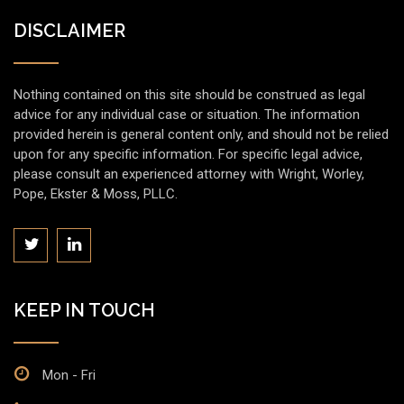
DISCLAIMER
Nothing contained on this site should be construed as legal
advice for any individual case or situation. The information
provided herein is general content only, and should not be relied
upon for any specific information. For specific legal advice,
please consult an experienced attorney with Wright, Worley,
Pope, Ekster & Moss, PLLC.
KEEP IN TOUCH
Mon - Fri