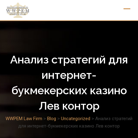
Skip
to
content
Анализ стратегий для
интернет-
букмекерских казино
Лев контор
WWPEM Law Firm
>
Blog
>
Uncategorized
>
Анализ стратегий
для интернет-букмекерских казино Лев контор