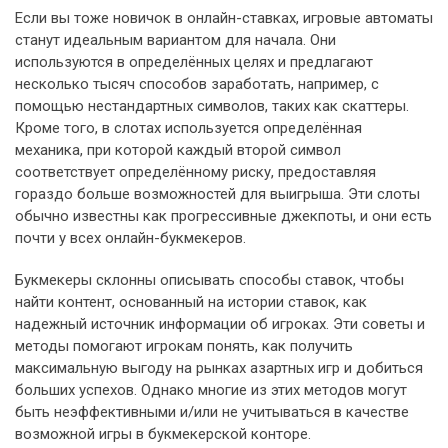
Если вы тоже новичок в онлайн-ставках, игровые автоматы
станут идеальным вариантом для начала. Они
используются в определённых целях и предлагают
несколько тысяч способов заработать, например, с
помощью нестандартных символов, таких как скаттеры.
Кроме того, в слотах используется определённая
механика, при которой каждый второй символ
соответствует определённому риску, предоставляя
гораздо больше возможностей для выигрыша. Эти слоты
обычно известны как прогрессивные джекпоты, и они есть
почти у всех онлайн-букмекеров.
Букмекеры склонны описывать способы ставок, чтобы
найти контент, основанный на истории ставок, как
надежный источник информации об игроках. Эти советы и
методы помогают игрокам понять, как получить
максимальную выгоду на рынках азартных игр и добиться
больших успехов. Однако многие из этих методов могут
быть неэффективными и/или не учитываться в качестве
возможной игры в букмекерской конторе.