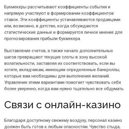
Букмекеры рассчитывают коэффициенты события и
напрямую участвуют в формировании коэффициентов
ставок.
Эти коэффициенты устанавливаются продавцами
или, возможно, в детстве, когда обсуждаются
статистические данные и формируется личное мнение для
прогнозирования прибыли букмекера.
Выставление счетов, а также начало дополнительных
шагов превращают текущие слоты в зону высокой
волатильности, заставляя их соответствовать, если вы
хотите, вкладчикам, имеющим определенные банкроллы,
которые вам необходимы для выполнения желаний.
Управление этими вариантами помогает чувствовать себя
более уверенно, когда вам нужно тщательно все обдумать.
Связи с онлайн-казино
Благодаря доступному свежему воздуху, персонал казино
должен быть готов к любым опасностям. Чувство стыда,