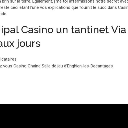
 brin sur la terre. Egalement, j’me toi affermissons notre secret ave
ste ceci etant l’une vos explications que fournit le succ dans Casin
nde.
ipal Casino un tantinet Via
aux jours
icataires
ez vous Casino Chaine Salle de jeu d’Enghien-les-Decantages