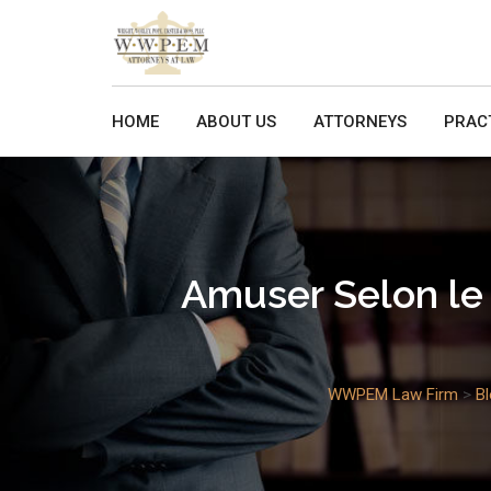
Skip
to
content
HOME
ABOUT US
ATTORNEYS
PRAC
Amuser Selon le I
WWPEM Law Firm
>
Bl