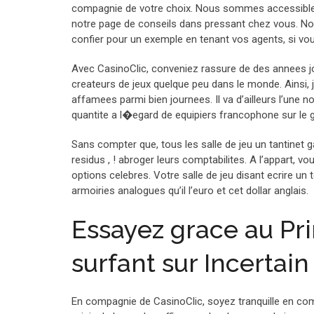
compagnie de votre choix. Nous sommes accessibles 
notre page de conseils dans pressant chez vous. Notr
confier pour un exemple en tenant vos agents, si v
Avec CasinoClic, conveniez rassure de des annees joue
createurs de jeux quelque peu dans le monde. Ainsi, 
affamees parmi bien journees. Il va d’ailleurs l’une 
quantite a l�egard de equipiers francophone sur le g
Sans compter que, tous les salle de jeu un tantinet g
residus , ! abroger leurs comptabilites. A l’appart, v
options celebres. Votre salle de jeu disant ecrire u
armoiries analogues qu’il l’euro et cet dollar anglais.
Essayez grace au Pri
surfant sur Incertain
En compagnie de CasinoClic, soyez tranquille en co