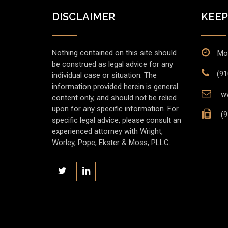
DISCLAIMER
KEEP
Nothing contained on this site should
Mon
be construed as legal advice for any
(91
individual case or situation. The
information provided herein is general
ww
content only, and should not be relied
upon for any specific information. For
(9
specific legal advice, please consult an
experienced attorney with Wright,
Worley, Pope, Ekster & Moss, PLLC.