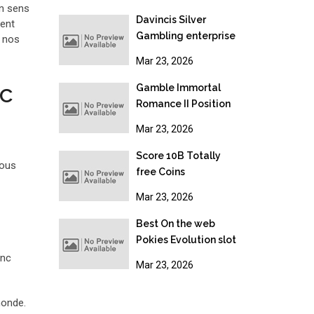
establishment,
on sens
Gambling & Online
Davincis Silver
ent
gambling Legislation
Gambling enterprise
z nos
2026
No-deposit Bonus
Mar 23, 2026
c
Gamble Immortal
Romance II Position
Free Revolves No
Mar 23, 2026
deposit Acceptance
Added bonus
Score 10B Totally
vous
free Coins
Mar 23, 2026
Best On the web
Pokies Evolution slot
free spins in australia
onc
Mar 23, 2026
2025: Top 10 Bien au
Pokie Sites
monde.