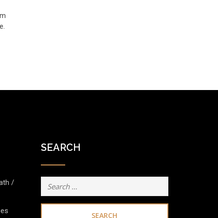
ym
e.
SEARCH
Search
ath /
for:
ses