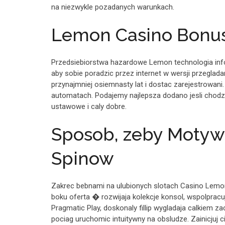
na niezwykle pozadanych warunkach.
Lemon Casino Bonus
Przedsiebiorstwa hazardowe Lemon technologia inf
aby sobie poradzic przez internet w wersji przeglad
przynajmniej osiemnasty lat i dostac zarejestrowani.
automatach. Podajemy najlepsza dodano jesli chodzi 
ustawowe i caly dobre.
Sposob, zeby Motyw
Spinow
Zakrec bebnami na ulubionych slotach Casino Lemon
boku oferta � rozwijaja kolekcje konsol, wspolprac
Pragmatic Play, doskonaly fillip wygladaja calkiem
pociag uruchomic intuitywny na obsludze. Zainicjuj c