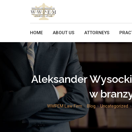
Skip
to
content
HOME
ABOUT US
ATTORNEYS
PRAC
Aleksander Wysocki
w branz
WWPEM Law Firm
>
Blog
>
Uncategorized