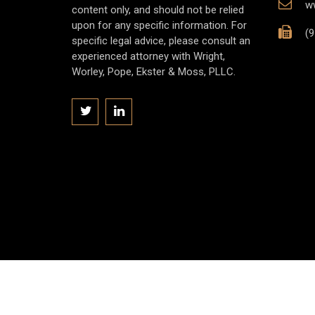
ww
content only, and should not be relied
upon for any specific information. For
(9
specific legal advice, please consult an
experienced attorney with Wright,
Worley, Pope, Ekster & Moss, PLLC.