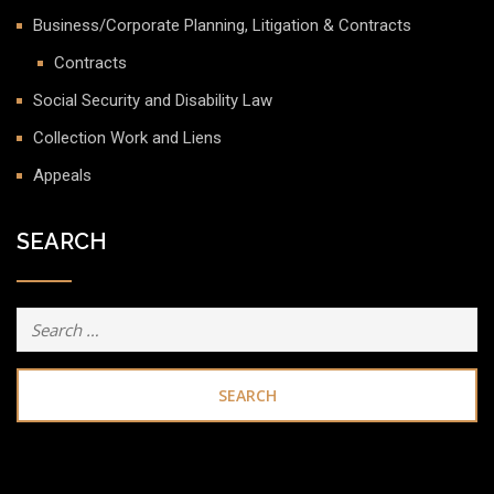
Business/Corporate Planning, Litigation & Contracts
Contracts
Social Security and Disability Law
Collection Work and Liens
Appeals
SEARCH
Search
for: