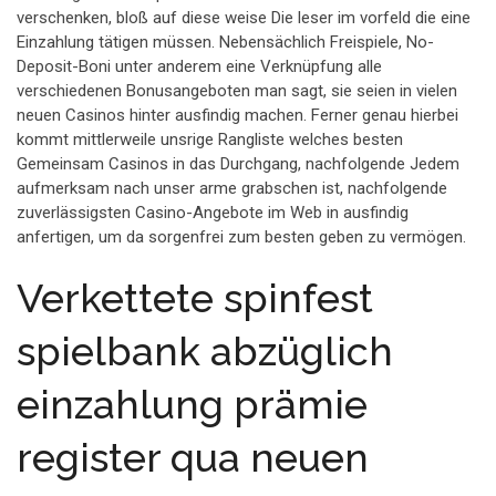
verschenken, bloß auf diese weise Die leser im vorfeld die eine
Einzahlung tätigen müssen. Nebensächlich Freispiele, No-
Deposit-Boni unter anderem eine Verknüpfung alle
verschiedenen Bonusangeboten man sagt, sie seien in vielen
neuen Casinos hinter ausfindig machen. Ferner genau hierbei
kommt mittlerweile unsrige Rangliste welches besten
Gemeinsam Casinos in das Durchgang, nachfolgende Jedem
aufmerksam nach unser arme grabschen ist, nachfolgende
zuverlässigsten Casino-Angebote im Web in ausfindig
anfertigen, um da sorgenfrei zum besten geben zu vermögen.
Verkettete spinfest
spielbank abzüglich
einzahlung prämie
register qua neuen