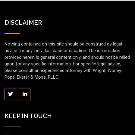
DISCLAIMER
Nothing contained on this site should be construed as legal
advice for any individual case or situation. The information
provided herein is general content only, and should not be relied
upon for any specific information. For specific legal advice,
please consult an experienced attorney with Wright, Worley,
Pope, Ekster & Moss, PLLC.
KEEP IN TOUCH