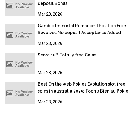
deposit Bonus
Mar 23, 2026
Gamble Immortal Romance II Position Free
Revolves No deposit Acceptance Added
bonus
Mar 23, 2026
Score 10B Totally free Coins
Mar 23, 2026
Best On the web Pokies Evolution slot free
spins in australia 2025: Top 10 Bien au Pokie
Sites
Mar 23, 2026