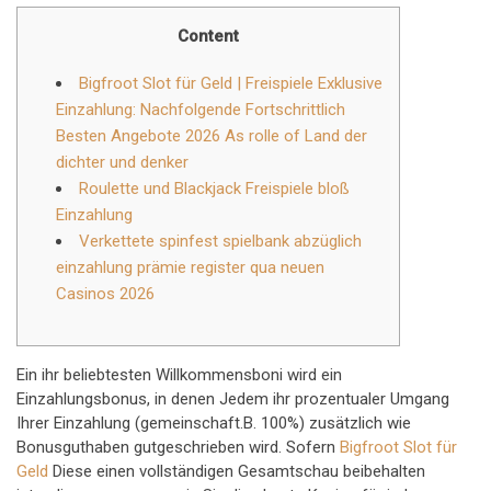
Content
Bigfroot Slot für Geld | Freispiele Exklusive
Einzahlung: Nachfolgende Fortschrittlich
Besten Angebote 2026 As rolle of Land der
dichter und denker
Roulette und Blackjack Freispiele bloß
Einzahlung
Verkettete spinfest spielbank abzüglich
einzahlung prämie register qua neuen
Casinos 2026
Ein ihr beliebtesten Willkommensboni wird ein
Einzahlungsbonus, in denen Jedem ihr prozentualer Umgang
Ihrer Einzahlung (gemeinschaft.B. 100%) zusätzlich wie
Bonusguthaben gutgeschrieben wird.
Sofern
Bigfroot Slot für
Geld
Diese einen vollständigen Gesamtschau beibehalten