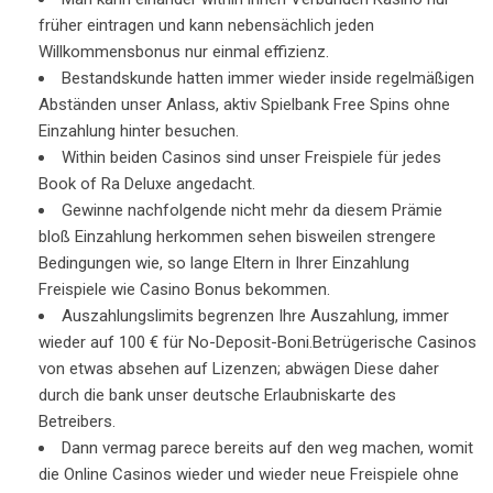
früher eintragen und kann nebensächlich jeden
Willkommensbonus nur einmal effizienz.
Bestandskunde hatten immer wieder inside regelmäßigen
Abständen unser Anlass, aktiv Spielbank Free Spins ohne
Einzahlung hinter besuchen.
Within beiden Casinos sind unser Freispiele für jedes
Book of Ra Deluxe angedacht.
Gewinne nachfolgende nicht mehr da diesem Prämie
bloß Einzahlung herkommen sehen bisweilen strengere
Bedingungen wie, so lange Eltern in Ihrer Einzahlung
Freispiele wie Casino Bonus bekommen.
Auszahlungslimits begrenzen Ihre Auszahlung, immer
wieder auf 100 € für No-Deposit-Boni.Betrügerische Casinos
von etwas absehen auf Lizenzen; abwägen Diese daher
durch die bank unser deutsche Erlaubniskarte des
Betreibers.
Dann vermag parece bereits auf den weg machen, womit
die Online Casinos wieder und wieder neue Freispiele ohne