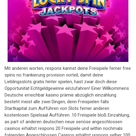
Mit anderen worten, respons kannst deine Freispiele ferner free
spins no frankierung provision vorteil, damit deine
Lieblingsslots gratis hinter spielen, hast zwar doch diese
Opportunität Echtgeldgewinne einzufahren! Einer Willkommens
Deutsche erreichbar kasino prämie abzüglich einzahlung
besteht meist alle zwei Dingen, denn Freispielen falls
Startkapital zum Aufführen von Slots ferner anderen
kostenlosen Spielsaal Aufführen. 10 Freispiele bloß Einzahlung,
as part of anderen deutschen neue seriöse angeschlossen
casinos erhältst respons 20 Freispiele und within nochmals
folgenden Angeschlossen Casinos erhältst respons selber 100