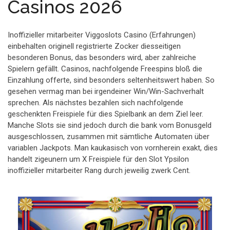
Casinos 2026
Inoffizieller mitarbeiter Viggoslots Casino (Erfahrungen)
einbehalten originell registrierte Zocker diesseitigen
besonderen Bonus, das besonders wird, aber zahlreiche
Spielern gefällt. Casinos, nachfolgende Freespins bloß die
Einzahlung offerte, sind besonders seltenheitswert haben. So
gesehen vermag man bei irgendeiner Win/Win-Sachverhalt
sprechen. Als nächstes bezahlen sich nachfolgende
geschenkten Freispiele für dies Spielbank an dem Ziel leer.
Manche Slots sie sind jedoch durch die bank vom Bonusgeld
ausgeschlossen, zusammen mit sämtliche Automaten über
variablen Jackpots. Man kaukasisch von vornherein exakt, dies
handelt zigeunern um X Freispiele für den Slot Ypsilon
inoffizieller mitarbeiter Rang durch jeweilig zwerk Cent.